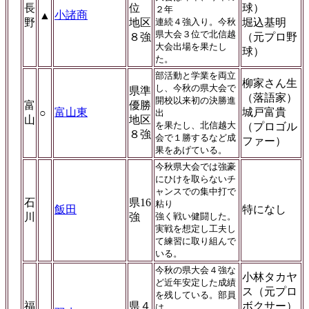
長
位
球）
２年
小諸商
▲
野
地区
連続４強入り。今秋
堀込基明
県大会３位で北信越
８強
（元プロ野
大会出場を果たし
球）
た。
部活動と学業を両立
柳家さん生
し、今秋の県大会で
県準
（落語家）
開校以来初の決勝進
富
優勝
富山東
城戸富貴
○
出
山
地区
を果たし、北信越大
（プロゴル
８強
会で１勝するなど成
ファー）
果をあげている。
今秋県大会では強豪
にひけを取らないチ
ャンスでの集中打で
石
県16
粘り
飯田
特になし
川
強
強く戦い健闘した。
実戦を想定し工夫し
て練習に取り組んで
いる。
今秋の県大会４強な
小林タカヤ
ど近年安定した成績
ス（元プロ
を残している。部員
福
県４
ボクサー）
は