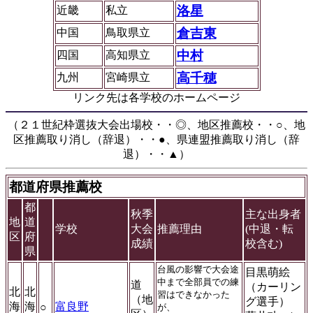
洛星
近畿
私立
倉吉東
中国
鳥取県立
中村
四国
高知県立
高千穂
九州
宮崎県立
リンク先は各学校のホームページ
（２１世紀枠選抜大会出場校・・◎、地区推薦校・・○、地
区推薦取り消し（辞退）・・●、県連盟推薦取り消し（辞
退）・・▲）
都道府県推薦校
都
秋季
主な出身者
地
道
学校
大会
推薦理由
(中退・転
区
府
成績
校含む)
県
台風の影響で大会途
目黒萌絵
中まで全部員での練
道
（カーリン
北
北
習はできなかった
（地
グ選手）
海
海
富良野
○
が、