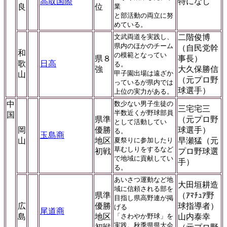
高取国際
特になし
良
位
業
と部活動の両立に努
めている。
文武両道を実践し、
二階俊博
県内のほかのチーム
（自民党幹
和
の模範となってい
県８
事長）
歌
日高
る。
強
大久保勝信
甲子園出場は遠ざか
山
（元プロ野
っているが県内では
球選手）
上位の実力がある。
中
数少ない男子生徒の
三宅宅三
半数近くが野球部員
国
県準
（元プロ野
として活動してい
岡
優勝
球選手）
る。
玉島商
山
地区
夏祭りに参加したり
早瀬猛（元
草むしりをするなど
初戦
プロ野球選
で地域に貢献してい
手）
る。
あいさつ運動など地
大田垣耕造
域に信頼される部を
県準
（ｱﾏﾁｭｱ野
目指し県高野連が掲
広
優勝
球指導者）
げる
尾道商
島
地区
「さわやか野球」を
山内泰幸
実践。秋季県県大会