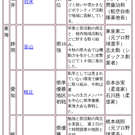
羽水
井
位
ゴミ拾いや雪かきな
齊藤治和
どボランティア活動
（航空自衛
で地域に貢献してい
隊幕僚長）
る。
東
学業と部活動の両立
東泉東二
と、校内地域活動な
海
（元プロ野
どに対する取り組
静
県16
球選手）
み。
韮山
岡
強
今秋の県大会では機
志太勤（シ
動力を生かした攻撃
ダックス創
などで１６強に進出
業者）
した。
私学としては恵まれ
ていない環境で練習
県準
谷本歩実
に取り組み、今秋は
愛
優勝
（柔道家）
夏
桜丘
知
地区
からの主力メンバー
石川慈（柔
を中心に県準優勝、
初戦
道家）
東海大会も善戦し
た。
勉強と部活動の両立
梶本靖郎
を実践し、週２日の
県優
（元プロ野
７時間授業や他部と
岐
勝
球選手）
共同