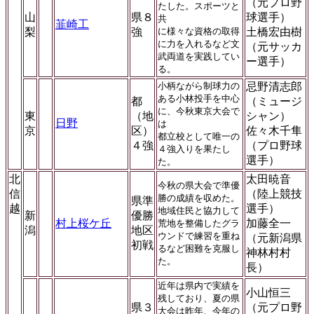
（元プロ野
たした。スポーツと
山
県８
球選手）
共
韮崎工
梨
強
に様々な資格の取得
土橋宏由樹
に力を入れるなど文
（元サッカ
武両道を実践してい
ー選手）
る。
小柄ながら制球力の
忌野清志郎
ある小林投手を中心
都
（ミュージ
に、今秋東京大会で
東
（地
シャン）
日野
は
京
区）
佐々木千隼
都立校として唯一の
４強
（プロ野球
４強入りを果たし
選手）
た。
北
太田暁音
今秋の県大会で準優
信
（陸上競技
勝の成績を収めた。
県準
越
選手）
地域住民と協力して
新
優勝
村上桜ケ丘
加藤全一
荒地を整備したグラ
潟
地区
ウンドで練習を重ね
（元新潟県
初戦
るなど困難を克服し
神林村村
た。
長）
近年は県内で実績を
小山恒三
残しており、夏の県
県３
（元プロ野
大会は昨年、今年の