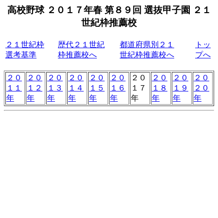
高校野球 ２０１７年春 第８９回 選抜甲子園 ２１
世紀枠推薦校
２１世紀枠
歴代２１世紀
都道府県別２１
トッ
選考基準
枠推薦校へ
世紀枠推薦校へ
プへ
２０
２０
２０
２０
２０
２０
２０
２０
２０
２０
１１
１２
１３
１４
１５
１６
１７
１８
１９
２０
年
年
年
年
年
年
年
年
年
年