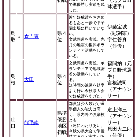
初戦
（元プロ野
で準優勝し実績を残
球選手）
した。
近年好成績をおさめ
るもあと一歩で甲子
伊藤宝城
園出場に届いていな
鳥
県４
（彫刻家）
い。
倉吉東
○
取
位
文武両道を実践。先
宇仁菅真
月の地震の復興ボラ
（俳優）
ンティア活動をして
いる。
文武両道を実践。ボ
福間納（元
ランティアで地域密
プロ野球選
着の活動をしてい
島
県４
手）
大田
る。
根
位
宮根誠司
短時間の練習を効率
（アナウン
よく行い今秋県大会
サー）
で好成績をあげた。
部員は少人数だが選
手個人の能力は高
道上洋三
県準
く、県内外の強豪校
（アナウン
山
優勝
とも
熊毛南
サー）
口
地区
互角にわたりあい、
原田大二郎
今秋の県大会で準優
初戦
（俳優）
勝するなど実力があ