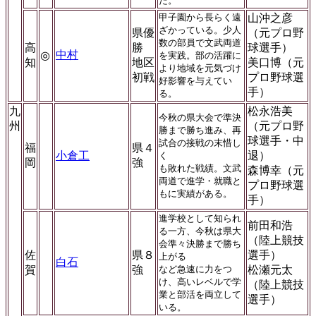
た。
甲子園から長らく遠
山沖之彦
ざかっている。少人
県優
（元プロ野
数の部員で文武両道
高
勝
球選手）
中村
◎
を実践。部の活躍に
知
地区
美口博（元
より地域を元気づけ
初戦
プロ野球選
好影響を与えてい
手）
る。
九
松永浩美
今秋の県大会で準決
州
（元プロ野
勝まで勝ち進み、再
球選手・中
試合の接戦の末惜し
福
県４
小倉工
退）
く
岡
強
も敗れた戦績。文武
森博幸（元
両道で進学・就職と
プロ野球選
もに実績がある。
手）
進学校として知られ
前田和浩
る一方、今秋は県大
（陸上競技
会準々決勝まで勝ち
佐
県８
選手）
上がる
白石
賀
強
など急速に力をつ
松瀬元太
け、高いレベルで学
（陸上競技
業と部活を両立して
選手）
いる。