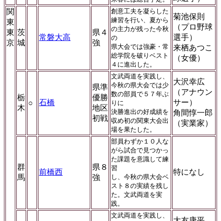
関
創意工夫を凝らした
菊池保則
練習を行い、夏から
東
（プロ野球
の主力が残った今秋
東
茨
県４
常磐大高
選手）
の
京
城
強
県大会では強豪・常
来栖あつこ
総学院を破りベスト
（女優）
４に進出した。
文武両道を実践し、
大沢幸広
今秋の県大会では少
県準
（アナウン
数の部員で５７年ぶ
栃
優勝
石橋
サー）
○
りに
木
地区
決勝進出の好成績を
角間惇一郎
初戦
収め初の関東大会出
（実業家）
場を果たした。
部員わずか１０人な
がら試合で見つかっ
た課題を意識して練
群
県８
習
前橋西
特になし
馬
強
し、今秋の県大会ベ
スト８の実績を残し
た。文武両道を実
践。
文武両道を実践し、
大友康平