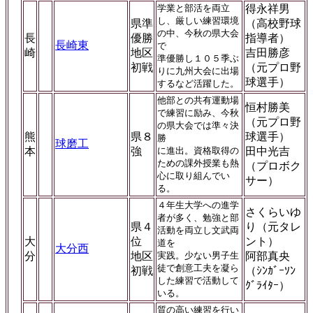
学業と部活を両立
得永祥男
し、厳しい練習環境
県準
（高校野球
の中、今秋の県大会
長
優勝
指導者）
長崎東
で
崎
地区
吉田勝彦
準優勝し１０５季ぶ
初戦
（元プロ野
りに九州大会に出場
球選手）
するなど活躍した。
他部との共有運動場
恒村勝美
で練習に励み、今秋
（元プロ野
の県大会では準々決
熊
県８
球選手）
勝
球磨工
本
強
に進出。資格取得の
田中光吉
ための課外授業も熱
（プロボク
心に取り組んでい
サー）
る。
４年生大学への進学
さくらいゆ
者が多く、勉強と部
県４
り（元タレ
活動を両立し文武両
大
位
ント）
道を
大分西
分
地区
実践。少ない男子生
阿部真央
徒で創意工夫を凝ら
初戦
（ｼﾝｶﾞｰｿﾝ
した練習で活動して
ｸﾞﾗｲﾀｰ）
いる。
質の高い練習を行い