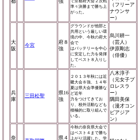
都
強
で京都府大会２次戦
（フリーア
準々決勝まで勝ち上
ナウンサ
がった。
ー）
グラウンドが他部と
共用という厳しい環
烏川耕一
境の中、今秋の府大
大
府８
（芸人）
会で
今宮
阪
強
はバッテリーを中心
伊原剛志
に安定した力を発揮
（俳優）
してベスト８入りし
た。
八木淳子
２０１３年秋には近
（元女子プ
畿大会８強、１４年
ロレスラ
夏は県大会準優勝な
兵
県16
ー）
ど近年
三田松聖
庫
強
力をつけてきてお
隅田美保
り、校外活動なども
（漫才コン
積極的に取り組んで
ビアジア
いる。
ン）
今秋の奈良県大会で
はベスト４まで勝ち
奈
県４
上がり活躍した。学