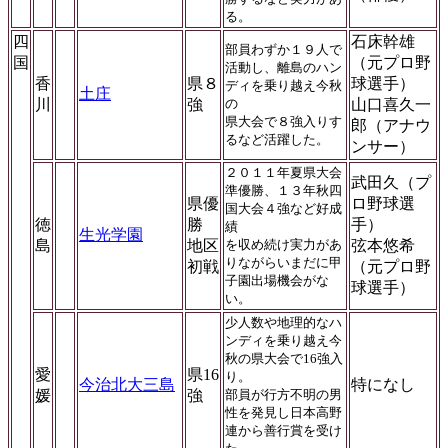
る。
四
石床幹雄
部員わずか１９人で
国
（元プロ野
活動し、離島のハン
香
県８
球選手）
ディを乗り越え今秋
土庄
川
強
の
山口喜久一
県大会で８強入りす
郎（アナウ
るなど活躍した。
ンサー）
２０１１年夏県大会
武田久（プ
準優勝、１３年秋四
県優
ロ野球選
国大会４強など好成
徳
勝
手）
績
生光学園
島
地区
を収め続け実力があ
弦本悠希
りながらいまだに甲
初戦
（元プロ野
子園出場機会がな
球選手）
い。
少人数や地理的なハ
ンディを乗り越え今
秋の県大会で16強入
愛
県16
り。
今治北大三島
特になし
媛
強
部員が行方不明の男
性を発見し日本高野
連から善行賞を受け