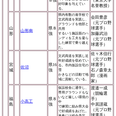
８強
（東京大学
好印象を与えてい
名誉教授）
る。
県内有数の進学校で
会田豊彦
文武両道を実践し、
（元プロ野
グラウンドを他部と
山
県８
球選手）
共用
山形南
形
強
するいう施設面のハ
加藤武治
ンディを工夫を凝ら
（元プロ野
した練習で乗り越え
球選手）
た。
佐々木信行
文武両道を実践し近
（元プロ野
年好成績を収めてい
宮
県16
球選手）
る。市内仮設住宅の
佐沼
城
強
雪
石ノ森章太
かきなどの活動で地
郎（漫画
域に貢献している。
家）
仮設校舎に通学し、
渡邉一成
専用グラウンドもな
（競輪選
いなど厳しい環境の
福
県８
手）
小高工
中
島
強
中居謹蔵
で練習に励み県大会
（元プロ野
で好成績をあげた。
球選手）
来春には総合予定。