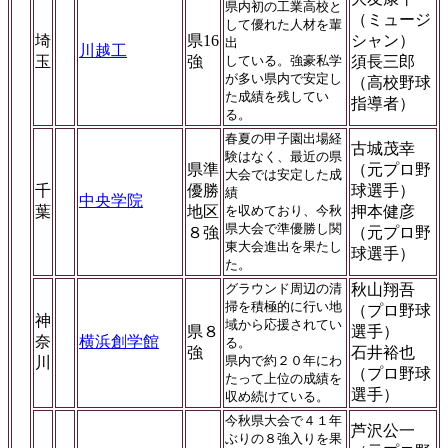
県内初の工業高校と
（ミュージ
して優れた人材を輩
埼
県16
シャン）
出
川越工
玉
強
している。強豪私学
須長三郎
が多い県内で安定し
（高校野球
た成績を残してい
指導者）
る。
春夏の甲子園出場経
古城茂幸
験はなく、最近の県
県準
（元プロ野
大会では安定した成
千
優勝
球選手）
績
中央学院
葉
地区
を収めており、今秋
押本健彦
県大会で準優勝し関
８強
（元プロ野
東大会進出を果たし
球選手）
た。
グラウンド周辺の清
秋山翔吾
掃を積極的に行い地
（プロ野球
神
域から応援されてい
県８
選手）
奈
横浜創学館
る。
強
石井裕也
県内で約２０年にわ
川
（プロ野球
たって上位の成績を
選手）
収め続けている。
今秋県大会で４１年
芦沢公一
ぶりの８強入りを果