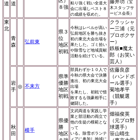
区）
藤井功
（宝
粘り強く戦い全道大
道
道
８強
木スタッフサ
会に出場しベスト８
ービス会長）
の成績を収めた。
東
クラッシャ
今秋はレベルが高い
北
ー三浦（元
県３
弘前地区を勝ち抜き
プロボクサ
青
位
初の東北大会出場を
弘前東
ー）
森
地区
果たした。ゴミ拾い
鉄板■魔太
や除雪など地域貢献
初戦
郎（お笑い
活動を続けている。
芸人）
部員わずか１０人で
佐藤良彦
今秋の県大会で決勝
県準
（ハンドボ
進出、初の東北大会
岩
優勝
ール選手）
不来方
◎
出場
手
地区
菊地孝平
を果たし、初戦で惜
初戦
（競艇選
敗するも強豪相手に
手）
健闘した。
文武両道を実践し学
畑福俊英
業と部活動の両立で
県優
（元プロ野
他の生徒の模範とな
秋
勝
球選手）
って
横手
田
地区
いる。除雪ボランテ
笹山晴生
ィアに参加し地域に