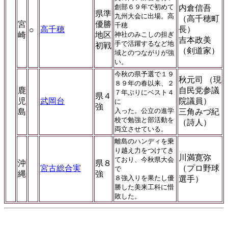
創部６９年で初めて
内倉信吾
県準
九州大会に出場。高
（高千穂町
宮
優勝
千穂
高千穂
長）
○
崎
地区
神社のみこしの担ぎ
吉本政美
手で活躍するなど地
初戦
（剣道家）
域とのつながりが強
い。
今秋の県予選で１９
秋元司 （現
８９年の春以来、２
鹿
自民党参議
７年ぶりにベスト４
県４
児
武岡台
院議員）
に
強
入った。公立の進学
島
三角みづ紀
校で勉強と部活動を
（詩人）
両立させている。
離島のハンディを乗
り越え力をつけてき
川満寛弥
ており、今秋県大会
沖
県８
宮古総合実
（プロ野球
で
縄
強
８強入りを果たし優
選手）
勝した美来工科に惜
敗した。