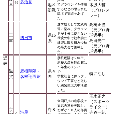
多治見
◎
阜
地区
でグラウンドを使用
木股大輔
するなどの限られた
初戦
（プロレス
環境で実績をあげ
ラー）
た。
進学校として文武両
高橋正勝
道に励み、グラウン
（元プロ野
ドが十分に使えない
三
県16
球選手）
四日市
環境の中で効率的に
重
強
島田光二
練習に取り組み今秋
（元プロ野
の県大会で善戦し
球選手）
た。
近
彦根翔陽は２年生、
新校の彦根翔西館は
畿
１年生のメンバー
滋
彦根翔陽・
県４
で、
特になし
賀
彦根翔西館
強
学校統合に伴うグラ
ウンド工事など厳し
い練習環境の中活躍
した。
玉木正之
全国屈指の進学校で
（スポーツ
文武両道を実践し、
ライター）
京
府８
わずか１０人の部員
○
洛星
寺谷一紀