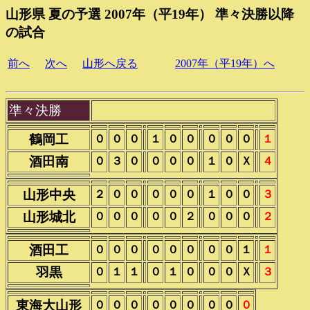
山形県 夏の予選 2007年（平19年） 準々決勝以降
の試合
前へ
次へ
山形へ戻る
2007年（平19年）へ
準々決勝
鶴岡工
０
０
０
１
０
０
０
０
０
１
酒田南
０
３
０
０
０
０
１
０
Ｘ
４
山形中央
２
０
０
０
０
０
１
０
０
３
山形城北
０
０
０
０
０
２
０
０
０
２
酒田工
０
０
０
０
０
０
０
０
１
１
羽黒
０
１
１
０
１
０
０
０
Ｘ
３
東海大山形
０
０
０
０
０
０
０
０
０