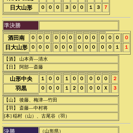
日大山形
０
０
０
３
０
０
１
３
７
準決勝
酒田南
０
０
０
０
０
０
０
０
０
０
０
０
０
日大山形
０
０
０
０
０
０
０
０
０
０
０
１
１
【酒】 山本斉―清水
【日】 阿部―斎藤
山形中央
１
０
０
１
０
０
０
０
０
２
羽黒
０
０
０
１
２
０
０
０
Ｘ
３
【山】 後藤、梅津―竹田
【羽】 斎藤―中村将
[本] 稲村（山）、古尾谷（羽）
決勝
（山形県）