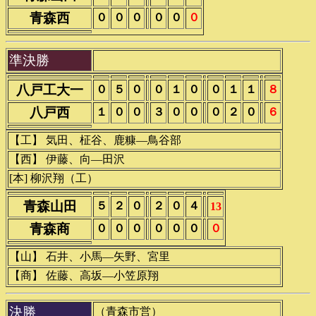
青森西
０
０
０
０
０
０
準決勝
八戸工大一
０
５
０
０
１
０
０
１
１
８
八戸西
１
０
０
３
０
０
０
２
０
６
【工】 気田、柾谷、鹿糠―鳥谷部
【西】 伊藤、向―田沢
[本] 柳沢翔（工）
青森山田
５
２
０
２
０
４
13
青森商
０
０
０
０
０
０
０
【山】 石井、小馬―矢野、宮里
【商】 佐藤、高坂―小笠原翔
決勝
（青森市営）