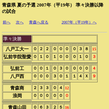
青森県 夏の予選 2007年（平19年） 準々決勝以降
の試合
前へ
次へ
青森へ戻る
2007年（平19年）へ
準々決勝
八戸工大一
０
２
２
０
０
０
０
３
８
15
弘前学院聖愛
０
１
０
１
０
０
０
１
０
３
弘前工
０
０
１
０
３
０
０
０
０
４
八戸西
０
０
０
３
０
１
１
４
Ｘ
９
青森商
２
３
３
０
４
12
浪岡
０
０
０
０
０
０
青森山田
０
６
３
２
５
16