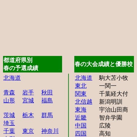
都道府県別
春の大会成績と優勝校
春の予選成績
北海道
北海道
駒大苫小牧
東北
一関一
青森
岩手
秋田
関東
千葉経大付
山形
宮城
福島
北信越
新潟明訓
東海
宇治山田商
茨城
栃木
群馬
近畿
智弁学園
埼玉
中国
広陵
千葉
東京
神奈川
四国
高知