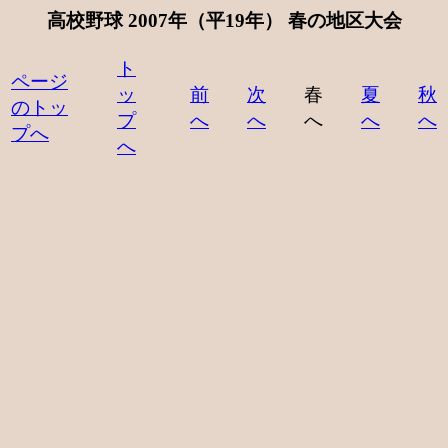
高校野球 2007年（平19年）
春の地区大会
ト
ページ
ッ
前
次
春
夏
秋
のトッ
プ
へ
へ
へ
へ
へ
プへ
へ