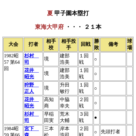
夏
甲子園本塁打
東海大甲府
・・・ ２１本
相手
相手投
勝
球
大会
打者
回戦
備考
校
手
敗
場
1982昭
杉村
建部
１回
境
○
57 第64
司
浩美
戦
回
花井
建部
１回
境
○
昭光
浩美
戦
狩野
升田
１回
境
○
正人
敏行
戦
花井
高知
中脇
２回
○
昭光
商
幸夫
戦
杉村
早稲
荒木
３回
●
司
田実
大輔
戦
1984昭
宮下
三本
岸本
２回
先頭打者
○
59 第66
森
松
浩司
戦