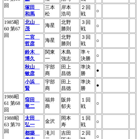
回
塚田
三本
岸本
２回
○
和馬
松
浩司
戦
1985昭
北山
北野
３回
海星
○
60 第67
茂
勝則
戦
回
二宮
北野
３回
海星
○
哲彦
勝則
戦
鈴木
関東
木島
準々
○
博久
一
強志
決勝
秋山
宇部
田上
準決
●
敏彦
商
昌徳
勝
小浜
宇部
田上
準決
●
賢
商
昌徳
勝
1986昭
窪田
福井
阪井
１回
61 第68
○
竜二
商
郁夫
戦
回
1988昭
太田
岡本
１回
金沢
○
63 第70
弘一
寿
戦
回
都築
滝川
吉田
２回
○