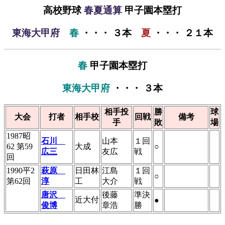
高校野球
春夏通算
甲子園本塁打
東海大甲府
春
・・・ ３本
夏
・・・ ２１本
春
甲子園本塁打
東海大甲府
・・・ ３本
相手投
勝
球
大会
打者
相手校
回戦
備考
手
敗
場
1987昭
石川
山本
１回
62 第59
大成
○
広三
友広
戦
回
1990平2
萩原
日田林
江島
１回
○
第62回
淳
工
大介
戦
唐沢
後藤
準決
近大付
●
俊博
章浩
勝