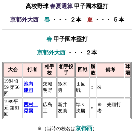
高校野球
春夏通算
甲子園本塁打
京都外大西
春
・・・ ２本
夏
・・・ ５本
春
甲子園本塁打
京都外大西
・・・ ２本
相手
相手投
勝
球
大会
打者
回戦
備考
校
手
敗
場
1984昭
池内
茨城
鈴木
１回
59 第56
○
※
建司
明野
勇
戦
回
1989平
西村
広島
新井
準々
※ 先頭打
元 第61
○
晃爾
工
友助
決勝
者
回
京都西
※（当時の校名は
）