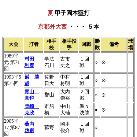
夏
甲子園本塁打
京都外大西
・・・ ５本
相手
相手投
勝
球
大会
打者
回戦
備考
校
手
敗
場
1989平
村田
学法
古市
１回
元 第71
○
※
利泰
石川
丈之
戦
回
1993平5
巌 勝
佐野
中村
１回
○
※
第75回
哉
日大
将明
戦
青山
大内
２回
郡山
○
※
真也
崇裕
戦
岡崎
市船
中山
準々
●
※
克政
橋
大輔
決勝
2005平
薮内
岡本
１回
17 第87
菰野
○
啓嗣
俊介
戦
回