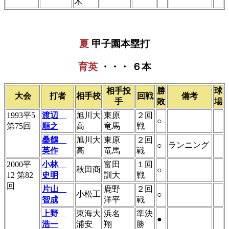
木
夏
甲子園本塁打
育英
・・・ ６本
相手投
勝
球
大会
打者
相手校
回戦
備考
手
敗
場
1993平5
渡辺
旭川大
東原
２回
○
第75回
順之
高
竜馬
戦
桑鶴
旭川大
東原
２回
ランニング
○
英作
高
竜馬
戦
2000平
小林
富田
１回
秋田商
○
12 第82
史明
訓大
戦
回
片山
鹿野
２回
小松工
○
智成
洋平
戦
上野
東海大
浜名
準決
●
浩一
浦安
翔
勝