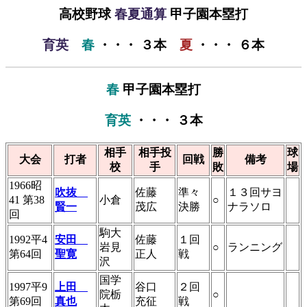
高校野球
春夏通算
甲子園本塁打
育英
春
・・・ ３本
夏
・・・ ６本
春
甲子園本塁打
育英
・・・ ３本
相手
相手投
勝
球
大会
打者
回戦
備考
校
手
敗
場
1966昭
吹抜
佐藤
準々
１３回サヨ
41 第38
小倉
○
賢一
茂広
決勝
ナラソロ
回
駒大
1992平4
安田
佐藤
１回
岩見
○
ランニング
第64回
聖寛
正人
戦
沢
国学
1997平9
上田
谷口
２回
院栃
○
第69回
真也
充征
戦