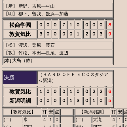
【産】 新野、吉原―村山
【明】 柳下、曽我、飯浜―加藤
松商学園
０
０
０
７
１
０
０
０
０
８
敦賀気比
３
０
０
０
０
１
２
０
３
９
【松】 渡辺、栗原―藤石
【敦】 竹松、本田―長尾、渡辺
[本] 大島（敦）
（ＨＡＲＤ ＯＦＦ ＥＣＯスタジア
決勝
ム新潟）
敦賀気比
１
０
０
０
１
０
０
２
２
６
新潟明訓
０
０
０
０
１
３
０
１
０
５
【敦賀気比】
打
安
点
【新潟明訓】
打
安
(二)
東
４
１
０
(二)
大滝
４
１