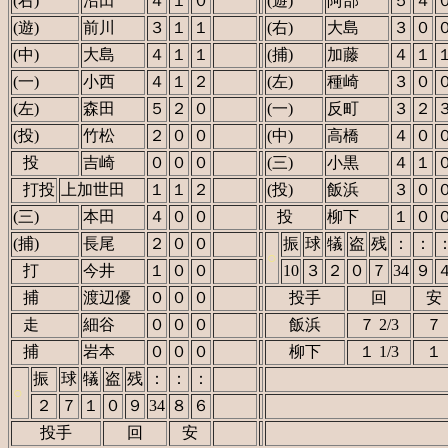
(右)
沼田
４
１
０
(遊)
阿部
５
４
(遊)
前川
３
１
１
(右)
大島
３
０
(中)
大島
４
１
１
(捕)
加藤
４
１
(一)
小西
４
１
２
(左)
種崎
３
０
(左)
森田
５
２
０
(一)
反町
３
２
(投)
竹松
２
０
０
(中)
高橋
４
０
()
投
吉崎
０
０
０
(三)
小黒
４
１
()
打投
上加世田
１
１
２
(投)
飯浜
３
０
(三)
本田
４
０
０
()
投
柳下
１
０
(捕)
長尾
２
０
０
振
球
犠
盗
残
：
：
○
()
打
今井
１
０
０
10
３
２
０
７
34
９
()
捕
渡辺優
０
０
０
投手
回
安
()
走
細谷
０
０
０
飯浜
７ 2/3
７
()
捕
岩本
０
０
０
柳下
１ 1/3
１
振
球
犠
盗
残
：
：
：
○
２
７
１
０
９
34
８
６
投手
回
安