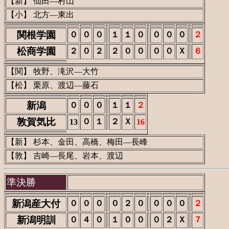
【新】 仙田―村山
【小】 北方―東出
関根学園
０
０
０
１
１
０
０
０
０
２
松商学園
２
０
２
２
０
０
０
０
Ｘ
６
【関】 牧野、滝沢―大竹
【松】 栗原、渡辺―藤石
新潟
０
０
０
１
１
２
敦賀気比
０
１
２
Ｘ
13
16
【新】 杉本、金田、高橋、梅田―長峰
【敦】 吉崎―長尾、岩本、渡辺
準決勝
新潟産大付
０
０
０
０
２
０
０
０
０
２
新潟明訓
０
４
０
１
０
０
０
２
Ｘ
７