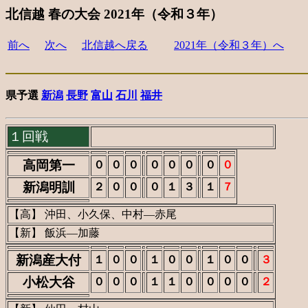
北信越 春の大会 2021年（令和３年）
前へ
次へ
北信越へ戻る
2021年（令和３年）へ
県予選
新潟
長野
富山
石川
福井
１回戦
高岡第一
０
０
０
０
０
０
０
０
新潟明訓
２
０
０
０
１
３
１
７
【高】 沖田、小久保、中村―赤尾
【新】 飯浜―加藤
新潟産大付
１
０
０
１
０
０
１
０
０
３
小松大谷
０
０
０
１
１
０
０
０
０
２