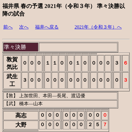
福井県 春の予選 2021年（令和３年） 準々決勝以
降の試合
前へ
次へ
福井へ戻る
2021年（令和３年）へ
準々決勝
敦賀
０
０
０
１
１
０
０
１
０
０
０
０
３
６
気比
武生
３
０
０
０
０
０
０
０
０
０
０
０
０
３
工
【敦】 上加世田、本田―長尾、渡辺優
【武】 橋本―山本
高志
０
０
０
０
０
０
０
０
０
大野
０
０
０
０
０
０
２
５
７