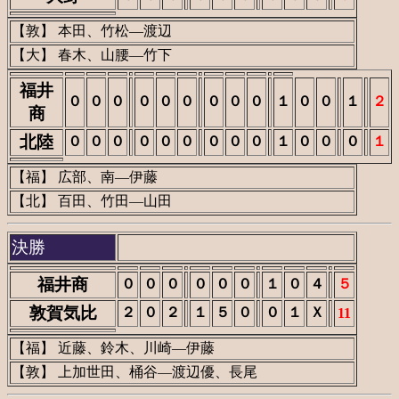
【敦】 本田、竹松―渡辺
【大】 春木、山腰―竹下
福井
０
０
０
０
０
０
０
０
０
１
０
０
１
２
商
北陸
０
０
０
０
０
０
０
０
０
１
０
０
０
１
【福】 広部、南―伊藤
【北】 百田、竹田―山田
決勝
福井商
０
０
０
０
０
０
１
０
４
５
敦賀気比
２
０
２
１
５
０
０
１
Ｘ
11
【福】 近藤、鈴木、川崎―伊藤
【敦】 上加世田、桶谷―渡辺優、長尾