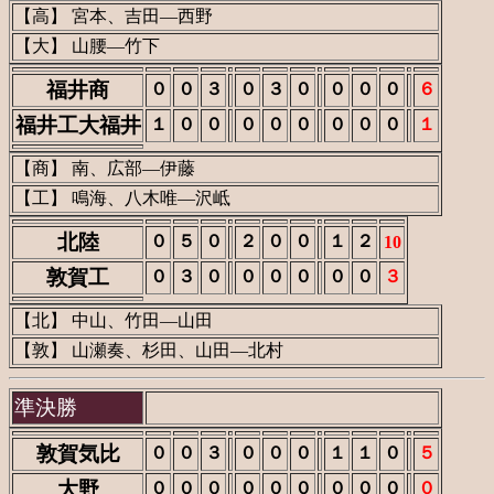
【高】 宮本、吉田―西野
【大】 山腰―竹下
福井商
０
０
３
０
３
０
０
０
０
６
福井工大福井
１
０
０
０
０
０
０
０
０
１
【商】 南、広部―伊藤
【工】 鳴海、八木唯―沢岻
北陸
０
５
０
２
０
０
１
２
10
敦賀工
０
３
０
０
０
０
０
０
３
【北】 中山、竹田―山田
【敦】 山瀬奏、杉田、山田―北村
準決勝
敦賀気比
０
０
３
０
０
０
１
１
０
５
大野
０
０
０
０
０
０
０
０
０
０