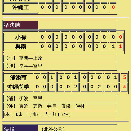
沖縄工
０
０
０
０
０
０
０
０
０
０
準決勝
小禄
０
０
０
０
０
０
０
０
０
０
０
興南
０
０
０
０
０
０
０
０
０
１
１
【小】 當間―上原
【興】 幸喜―宮里
浦添商
０
０
１
０
０
１
０
２
０
０
１
５
沖縄尚学
０
０
０
０
０
２
０
０
２
０
０
４
【浦】 伊波―宮里
【沖】 東浜、嘉数、井戸、儀保―仲村
[本] 山城一（浦）、与世山（沖）
決勝
（北谷公園）