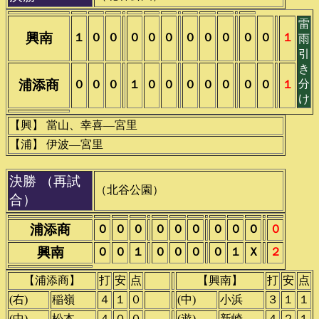
雷
興南
１
０
０
０
０
０
０
０
０
０
０
１
雨
引
き
浦添商
分
０
０
０
１
０
０
０
０
０
０
０
１
け
【興】 當山、幸喜―宮里
【浦】 伊波―宮里
決勝 （再試
（北谷公園）
合）
浦添商
０
０
０
０
０
０
０
０
０
０
興南
０
０
１
０
０
０
０
１
Ｘ
２
【浦添商】
打
安
点
【興南】
打
安
点
(右)
稲嶺
４
１
０
(中)
小浜
３
１
１
(中)
松本
４
０
０
(遊)
新崎
４
２
１