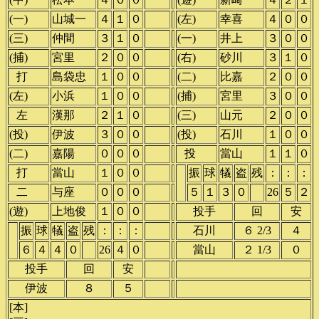
(一)
山城一
４
１
０
(左)
幸喜
４
０
０
(三)
仲間
３
１
０
(一)
井上
３
０
０
(捕)
宮里
２
０
０
(右)
砂川
３
１
０
()
打
島袋忠
１
０
０
(二)
比嘉
２
０
０
(左)
小浜
１
０
０
(捕)
宮里
３
０
０
()
左
漢那
２
１
０
(三)
山元
２
０
０
(投)
伊波
３
０
０
(投)
石川
１
０
０
(二)
嘉陽
０
０
０
()
投
當山
１
１
０
()
打
當山
１
０
０
振
球
犠
盗
残
：
：
：
○
()
二
与座
０
０
０
５
１
３
０
26
５
２
(遊)
上地俊
１
０
０
投手
回
安
振
球
犠
盗
残
：
：
：
石川
６ 2/3
４
○
６
４
４
０
26
４
０
當山
２ 1/3
０
投手
回
安
伊波
８
５
[本]