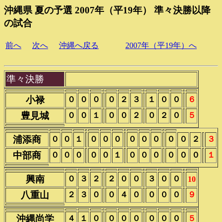
沖縄県 夏の予選 2007年（平19年） 準々決勝以降
の試合
前へ
次へ
沖縄へ戻る
2007年（平19年）へ
準々決勝
小禄
０
０
０
０
２
３
１
０
０
６
豊見城
０
０
１
０
０
２
０
２
０
５
浦添商
０
０
１
０
０
０
０
０
０
０
０
２
３
中部商
０
０
０
０
０
１
０
０
０
０
０
０
１
興南
０
３
２
２
０
０
３
０
０
10
八重山
２
３
０
０
４
０
０
０
０
９
沖縄尚学
４
１
０
０
０
０
０
０
０
５