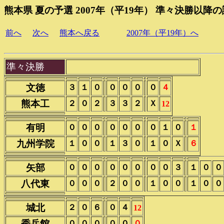
熊本県 夏の予選 2007年（平19年） 準々決勝以降
前へ
次へ
熊本へ戻る
2007年（平19年）へ
準々決勝
文徳
３
１
０
０
０
０
０
４
熊本工
２
０
２
３
３
２
Ｘ
12
有明
０
０
０
０
０
０
０
１
０
１
九州学院
１
０
０
１
３
０
１
０
Ｘ
６
矢部
０
０
０
０
０
０
０
０
３
１
０
０
八代東
０
０
０
２
０
０
１
０
０
１
０
０
城北
２
０
６
０
４
12
秀岳館
０
０
０
０
０
０