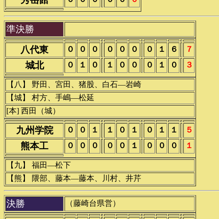
準決勝
八代東
０
０
０
０
０
０
０
１
６
７
城北
０
１
０
１
０
０
０
１
０
３
【八】 野田、宮田、猪股、白石―岩崎
【城】 村方、手嶋―松延
[本] 西田（城）
九州学院
０
０
１
１
０
１
０
１
１
５
熊本工
０
０
０
０
０
１
０
０
０
１
【九】 福田―松下
【熊】 隈部、藤本―藤本、川村、井芹
決勝
（藤崎台県営）