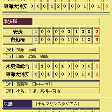
東海大浦安
０
０
０
１
２
０
０
０
１
０
１
５
準決勝
安房
１
０
０
０
０
０
１
０
０
２
市船橋
１
０
０
０
０
１
０
１
Ｘ
３
【安】 加藤―鹿嶋
【市】 山崎、岩崎―篠崎
木更津総合
３
１
０
０
１
０
０
０
０
５
東海大浦安
０
０
１
０
０
０
０
１
０
２
【木】 斎藤翔、田中―地引
【東】 小島、手塚、高橋―菊地
決勝
（千葉マリンスタジアム）