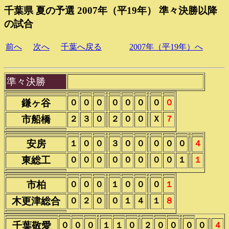
千葉県 夏の予選 2007年（平19年） 準々決勝以降
の試合
前へ
次へ
千葉へ戻る
2007年（平19年）へ
準々決勝
鎌ヶ谷
０
０
０
０
０
０
０
０
市船橋
２
３
０
２
０
０
Ｘ
７
安房
１
０
０
３
０
０
０
０
０
４
東総工
０
０
０
０
０
０
０
０
１
１
市柏
０
０
０
１
０
０
０
１
木更津総合
０
２
０
０
１
４
１
８
千葉敬愛
０
０
０
１
１
０
２
０
０
０
０
４