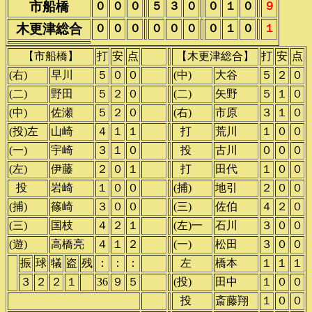
市船橋
０
０
０
５
３
０
０
１
０
９
木更津総合
０
０
０
０
０
０
０
１
０
１
【市船橋】
打
安
点
【木更津総合】
打
安
点
(右)
早川
５
０
０
(中)
大谷
５
２
０
(二)
野田
５
２
０
(二)
矢野
５
１
０
(中)
佐瀬
５
２
０
(右)
市原
３
１
０
(投)左
山崎
４
１
１
()
打
荒川
１
０
０
(一)
宇崎
３
１
０
()
投
古川
０
０
０
(左)
伊藤
２
０
１
()
打
田代
１
０
０
()
投
岩崎
１
０
０
(捕)
地引
２
０
０
(捕)
篠崎
３
０
０
(三)
佐伯
４
２
０
(三)
国枝
４
２
１
(左)一
石川
３
０
０
(遊)
高橋亮
４
１
２
(一)
松田
３
０
０
振
球
犠
盗
残
：
：
：
()
左
橋本
１
１
１
○
３
２
２
１
36
９
５
(投)
田中
１
０
０
()
投
斎藤翔
１
０
０