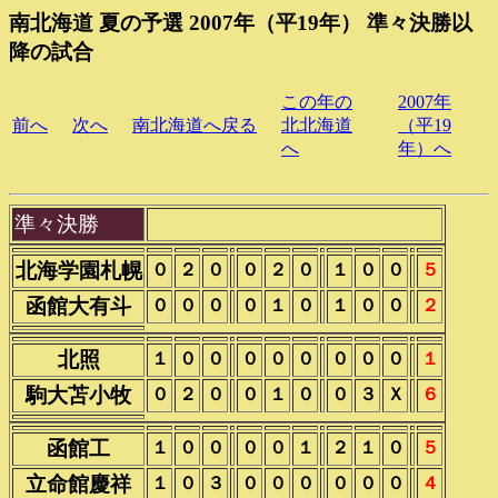
南北海道 夏の予選 2007年（平19年） 準々決勝以
降の試合
この年の
2007年
前へ
次へ
南北海道へ戻る
北北海道
（平19
へ
年）へ
準々決勝
北海学園札幌
０
２
０
０
２
０
１
０
０
５
函館大有斗
０
０
０
０
１
０
１
０
０
２
北照
１
０
０
０
０
０
０
０
０
１
駒大苫小牧
０
２
０
０
１
０
０
３
Ｘ
６
函館工
１
０
０
０
０
１
２
１
０
５
立命館慶祥
１
０
３
０
０
０
０
０
０
４