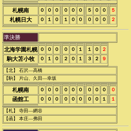
札幌南
０
０
０
０
０
０
５
０
０
５
札幌日大
０
１
０
１
０
０
０
０
０
２
準決勝
北海学園札幌
０
０
０
０
０
１
１
０
２
駒大苫小牧
０
１
０
２
０
１
３
２
９
【北】 石沢―高橋
【駒】 片山、久田―幸坂
札幌南
０
０
０
０
０
０
０
０
０
０
函館工
０
０
０
０
０
０
０
０
１
１
【札】 寺田―網谷
【函】 本庄―弗田