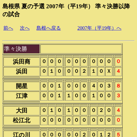
島根県 夏の予選 2007年（平19年） 準々決勝以降
の試合
前へ
次へ
島根へ戻る
2007年（平19年）へ
準々決勝
浜田商
０
０
０
０
０
０
０
０
０
０
浜田
０
１
０
０
０
２
１
０
Ｘ
４
開星
０
０
１
０
０
０
４
０
３
８
江津
０
０
１
１
０
０
１
０
０
３
大田
０
１
０
１
０
０
０
２
０
４
松江北
０
０
０
０
０
０
０
０
０
０
江の川
０
０
０
０
０
２
０
１
２
５