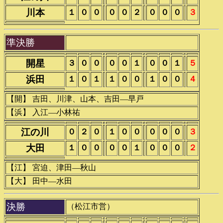
川本
１
０
０
０
０
２
０
０
０
３
準決勝
開星
３
０
０
０
０
１
０
０
１
５
浜田
１
０
１
１
０
０
１
０
０
４
【開】 吉田、川津、山本、吉田―早戸
【浜】 入江―小林祐
江の川
０
２
０
１
０
０
０
０
０
３
大田
１
０
０
０
０
１
０
０
０
２
【江】 宮迫、津田―秋山
【大】 田中―水田
決勝
（松江市営）