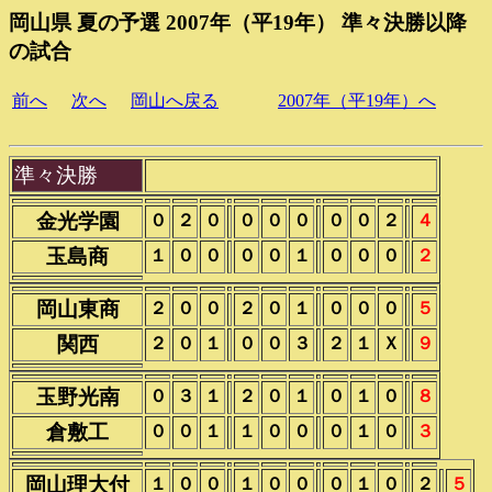
岡山県 夏の予選 2007年（平19年） 準々決勝以降
の試合
前へ
次へ
岡山へ戻る
2007年（平19年）へ
準々決勝
金光学園
０
２
０
０
０
０
０
０
２
４
玉島商
１
０
０
０
０
１
０
０
０
２
岡山東商
２
０
０
２
０
１
０
０
０
５
関西
２
０
１
０
０
３
２
１
Ｘ
９
玉野光南
０
３
１
２
０
１
０
１
０
８
倉敷工
０
０
１
１
０
０
０
１
０
３
岡山理大付
１
０
０
１
０
０
０
１
０
２
５