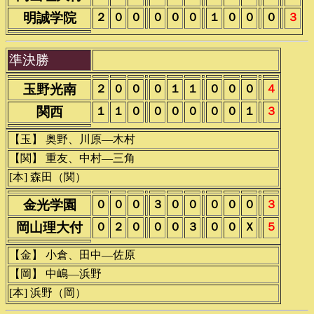
明誠学院
２
０
０
０
０
０
１
０
０
０
３
準決勝
玉野光南
２
０
０
０
１
１
０
０
０
４
関西
１
１
０
０
０
０
０
０
１
３
【玉】 奥野、川原―木村
【関】 重友、中村―三角
[本] 森田（関）
金光学園
０
０
０
３
０
０
０
０
０
３
岡山理大付
０
２
０
０
０
３
０
０
Ｘ
５
【金】 小倉、田中―佐原
【岡】 中嶋―浜野
[本] 浜野（岡）