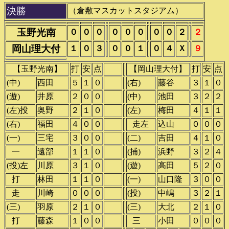
決勝
（倉敷マスカットスタジアム）
玉野光南
０
０
０
０
０
０
０
０
２
２
岡山理大付
１
０
３
０
０
１
０
４
Ｘ
９
【玉野光南】
打
安
点
【岡山理大付】
打
安
点
(中)
西田
５
１
０
(右)
藤谷
３
１
０
(遊)
井原
２
０
０
(中)
池田
３
２
２
(左)投
奥野
２
１
０
(左)
梅田
４
１
１
(右)
福田
４
０
０
()
走左
込山
０
０
０
(一)
三宅
３
０
０
(二)
吉田
４
１
０
()
一
遠部
１
１
０
(捕)
浜野
３
２
４
(投)左
川原
３
１
０
(遊)
高田
５
２
０
()
打
林田
１
１
０
(一)
山口隆
３
０
０
()
走
川崎
０
０
０
(投)
中嶋
３
２
１
(三)
羽原
２
１
０
(三)
大北
２
１
０
()
打
藤森
１
０
０
()
三
小田
０
０
０