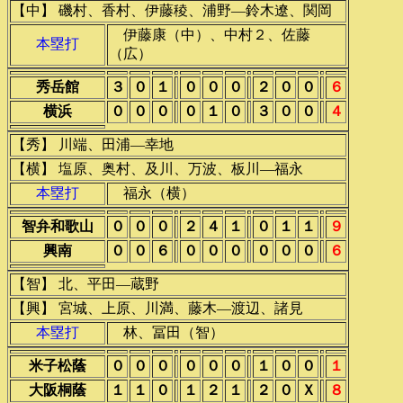
【中】 磯村、香村、伊藤稜、浦野―鈴木遼、関岡
伊藤康（中）、中村２、佐藤
本塁打
（広）
秀岳館
３
０
１
０
０
０
２
０
０
６
横浜
０
０
０
０
１
０
３
０
０
４
【秀】 川端、田浦―幸地
【横】 塩原、奥村、及川、万波、板川―福永
本塁打
福永（横）
智弁和歌山
０
０
０
２
４
１
０
１
１
９
興南
０
０
６
０
０
０
０
０
０
６
【智】 北、平田―蔵野
【興】 宮城、上原、川満、藤木―渡辺、諸見
本塁打
林、冨田（智）
米子松蔭
０
０
０
０
０
０
１
０
０
１
大阪桐蔭
１
１
０
１
２
１
２
０
Ｘ
８