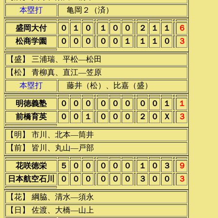
本塁打
亀岡２（済）
盛岡大付
０
１
０
１
０
０
２
１
１
６
松商学園
０
０
０
０
０
１
１
１
０
３
【盛】 三浦瑞、平松―松田
【松】 青柳真、直江―笠原
本塁打
藤井（松）、比嘉（盛）
明徳義塾
０
０
０
０
０
０
０
０
１
１
前橋育英
０
０
１
０
０
０
２
０
Ｘ
３
【明】 市川、北本―筒井
【前】 皆川、丸山―戸部
花咲徳栄
５
０
０
０
０
０
１
０
３
９
日本航空石川
０
０
０
０
０
０
３
０
０
３
【花】 綱脇、清水―須永
【日】 佐渡、大橋―山上