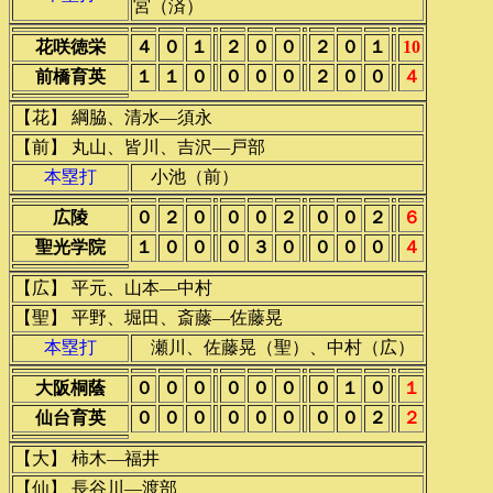
宮（済）
花咲徳栄
４
０
１
２
０
０
２
０
１
10
前橋育英
１
１
０
０
０
０
２
０
０
４
【花】 綱脇、清水―須永
【前】 丸山、皆川、吉沢―戸部
本塁打
小池（前）
広陵
０
２
０
０
０
２
０
０
２
６
聖光学院
１
０
０
０
３
０
０
０
０
４
【広】 平元、山本―中村
【聖】 平野、堀田、斎藤―佐藤晃
本塁打
瀬川、佐藤晃（聖）、中村（広）
大阪桐蔭
０
０
０
０
０
０
０
１
０
１
仙台育英
０
０
０
０
０
０
０
０
２
２
【大】 柿木―福井
【仙】 長谷川―渡部