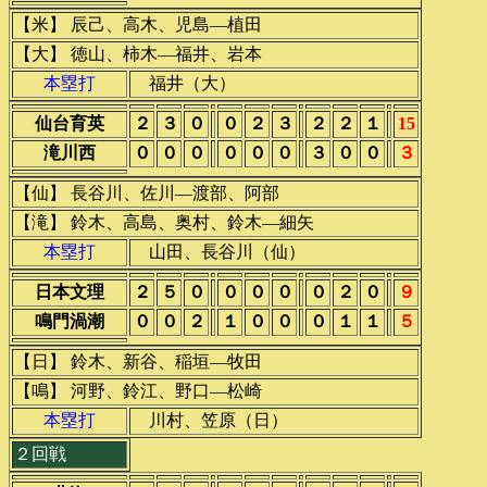
【米】 辰己、高木、児島―植田
【大】 徳山、柿木―福井、岩本
本塁打
福井（大）
仙台育英
２
３
０
０
２
３
２
２
１
15
滝川西
０
０
０
０
０
０
３
０
０
３
【仙】 長谷川、佐川―渡部、阿部
【滝】 鈴木、高島、奥村、鈴木―細矢
本塁打
山田、長谷川（仙）
日本文理
２
５
０
０
０
０
０
２
０
９
鳴門渦潮
０
０
２
１
０
０
０
１
１
５
【日】 鈴木、新谷、稲垣―牧田
【鳴】 河野、鈴江、野口―松崎
本塁打
川村、笠原（日）
２回戦