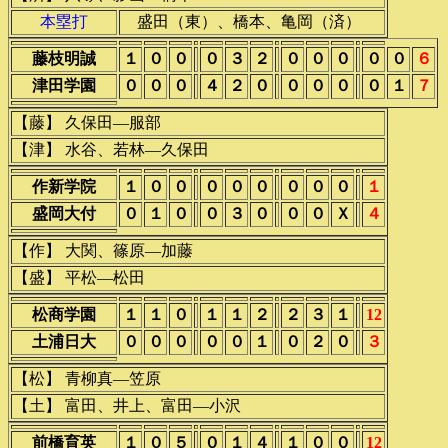
本塁打
盛田（東）、橋本、亀岡（済）
藤枝明誠
１
０
０
０
３
２
０
０
０
０
０
６
津田学園
０
０
０
４
２
０
０
０
０
０
１
７
【藤】 久保田―服部
【津】 水谷、若林―久保田
作新学院
１
０
０
０
０
０
０
０
０
１
盛岡大付
０
１
０
０
３
０
０
０
Ｘ
４
【作】 大関、篠原―加藤
【盛】 平松―松田
松商学園
１
１
０
１
１
２
２
３
１
12
土浦日大
０
０
０
０
０
１
０
２
０
３
【松】 青柳真―笠原
【土】 富田、井上、富田―小沢
前橋育英
１
０
５
０
１
４
１
０
０
12