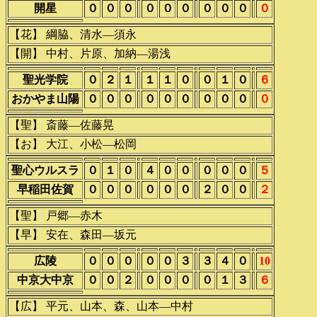
開星
０
０
０
０
０
０
０
０
０
０
【花】 綱脇、清水―須永
【開】 中村、片原、加納―湯浅
聖光学院
０
２
１
１
１
０
０
１
０
６
おかやま山陽
０
０
０
０
０
０
０
０
０
０
【聖】 斎藤―佐藤晃
【お】 大江、小松―松岡
聖心ウルスラ
０
１
０
４
０
０
０
０
０
５
早稲田佐賀
０
０
０
０
０
０
２
０
０
２
【聖】 戸郷―赤木
【早】 安在、森田―坂元
広陵
０
０
０
０
０
３
３
４
０
10
中京大中京
０
０
２
０
０
０
０
１
３
６
【広】 平元、山本、森、山本―中村