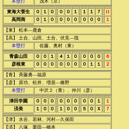
本塁打
茂木（京）
東海大菅生
０
１
０
０
０
１
１
１
７
11
高岡商
０
１
０
０
０
０
０
０
０
１
【東】 松本―鹿倉
【高】 土合、山田、土合、伏見―筏
本塁打
佐藤、奥村（東）
青森山田
０
０
１
４
１
０
０
０
０
６
彦根東
０
０
０
０
０
０
０
１
１
２
【青】 斉藤勇―福原
【彦】 原功、松井、増居―條野
本塁打
中沢２（青）、仲川（彦）
津田学園
０
０
０
０
０
０
０
０
１
１
済美
１
０
０
１
０
０
５
０
Ｘ
７
【津】 水谷、若林、河村―久保田
【済】 八塚、栗田―橋本