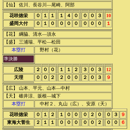
【仙】 佐川、長谷川―尾崎、阿部
花咲徳栄
０
１
１
１
４
０
０
０
３
10
盛岡大付
０
１
０
０
０
０
０
０
０
１
【花】 綱脇、清水―須永
【盛】 三浦瑞、平松―松田
本塁打
野村（花）
準決勝
広陵
２
０
０
１
１
２
３
０
３
12
天理
０
０
２
２
０
０
２
０
３
９
【広】 山本、平元、山本―中村
【天】 碓井涼、坂根―城下
本塁打
中村２、丸山（広）、安原（天）
花咲徳栄
０
１
２
１
０
０
０
２
０
０
３
９
東海大菅生
２
１
１
０
０
０
０
０
２
０
０
６