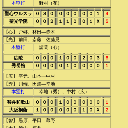
本塁打
野村（花）
聖心ウルスラ
０
３
０
０
０
０
０
０
１
４
聖光学院
０
０
２
１
１
０
０
１
Ｘ
５
【心】 戸郷、林田―赤木
【光】 前田、斎藤―佐藤晃
本塁打
請関（心）
広陵
０
０
０
１
０
０
２
０
３
６
秀岳館
０
０
０
０
１
０
０
０
０
１
【広】 平元、山本―中村
【秀】 川端、田浦―幸地
本塁打
幸地（秀）、中村（広）
智弁和歌山
０
０
０
１
０
０
０
０
０
１
大阪桐蔭
１
０
０
０
０
０
１
０
Ｘ
２
【智】 黒原、平田―蔵野