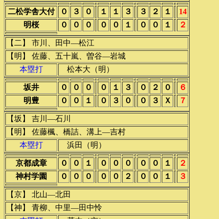
二松学舎大付
０
３
０
１
１
３
３
２
１
14
明桜
０
０
０
０
０
１
０
０
１
２
【二】 市川、田中―松江
【明】 佐藤、五十嵐、曽谷―岩城
本塁打
松本大（明）
坂井
０
０
０
０
１
３
０
２
０
６
明豊
０
０
１
０
３
０
０
３
Ｘ
７
【坂】 吉川―石川
【明】 佐藤楓、橋詰、溝上―吉村
本塁打
浜田（明）
京都成章
０
０
１
０
０
０
０
０
１
２
神村学園
０
０
０
０
０
２
０
０
１
３
【京】 北山―北田
【神】 青柳、中里―田中怜