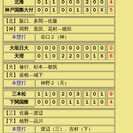
北海
０
１
１
０
０
０
２
０
０
４
神戸国際大付
０
０
１
０
０
１
３
０
Ｘ
５
【北】 阪口、多間―佐藤
【神】 岡野、黒田、花村―猪田
本塁打
谷口２（神）
大垣日大
０
０
０
０
０
０
０
０
０
０
天理
０
１
０
２
２
０
０
１
Ｘ
６
【大】 修行、杉本―都筑
【天】 坂根―城下
本塁打
神野２（天）
三本松
１
１
０
２
０
３
１
０
１
９
下関国際
０
０
０
０
１
１
１
１
０
４
【三】 佐藤―渡辺
【下】 植野―品川
本塁打
渡辺（三）、吉村（下）