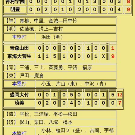
神村学園
０
０
０
０
０
１
０
１
３
０
０
３
８
明豊
０
０
２
０
１
０
２
０
０
０
０
４
９
【神】 青柳、中里、金城―田中怜
【明】 佐藤楓、溝上―吉村
本塁打
浜田（明）
青森山田
０
０
０
０
０
０
１
０
０
１
東海大菅生
１
１
５
１
０
０
０
１
Ｘ
９
【青】 三浦、三上、斉藤勇、平沼―福原
【東】 戸田―鹿倉
本塁打
小玉、片山（東）、中沢（青）
盛岡大付
０
０
１
０
５
０
０
０
１
５
12
済美
０
２
０
０
４
０
１
０
０
０
７
【盛】 平松、三浦瑞、平松―松田
【済】 影山、栗田、八塚―橋本
小林、植田２（盛）、吉岡、宇都
本塁打