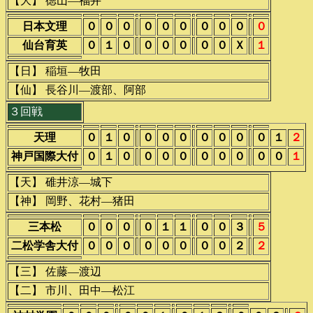
【大】 徳山―福井
日本文理
０
０
０
０
０
０
０
０
０
０
仙台育英
０
１
０
０
０
０
０
０
Ｘ
１
【日】 稲垣―牧田
【仙】 長谷川―渡部、阿部
３回戦
天理
０
１
０
０
０
０
０
０
０
０
１
２
神戸国際大付
０
１
０
０
０
０
０
０
０
０
０
１
【天】 碓井涼―城下
【神】 岡野、花村―猪田
三本松
０
０
０
０
１
１
０
０
３
５
二松学舎大付
０
０
０
０
０
０
０
０
２
２
【三】 佐藤―渡辺
【二】 市川、田中―松江