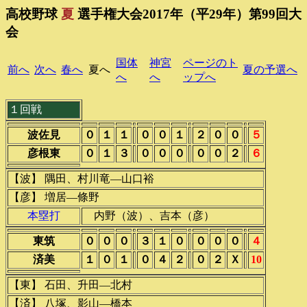
高校野球
夏
選手権大会2017年（平29年）第99回大
会
国体
神宮
ページのト
前へ
次へ
春へ
夏へ
夏の予選へ
へ
へ
ップへ
１回戦
波佐見
０
１
１
０
０
１
２
０
０
５
彦根東
０
１
３
０
０
０
０
０
２
６
【波】 隅田、村川竜―山口裕
【彦】 増居―條野
本塁打
内野（波）、吉本（彦）
東筑
０
０
０
３
１
０
０
０
０
４
済美
１
０
１
０
４
２
０
２
Ｘ
10
【東】 石田、升田―北村
【済】 八塚、影山―橋本