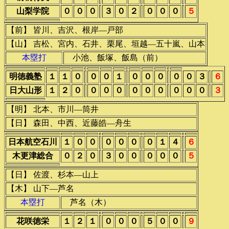
山梨学院
０
０
０
３
０
２
０
０
０
５
【前】 皆川、吉沢、根岸―戸部
【山】 吉松、宮内、石井、栗尾、垣越―五十嵐、山本
本塁打
小池、飯塚、飯島（前）
明徳義塾
１
１
０
０
０
１
０
０
０
０
０
３
６
日大山形
１
２
０
０
０
０
０
０
０
０
０
０
３
【明】 北本、市川―筒井
【日】 森田、中西、近藤皓―舟生
日本航空石川
１
０
０
０
０
０
０
１
４
６
木更津総合
０
２
０
３
０
０
０
０
０
５
【日】 佐渡、杉本―山上
【木】 山下―芦名
本塁打
芦名（木）
花咲徳栄
１
２
１
０
０
０
５
０
０
９