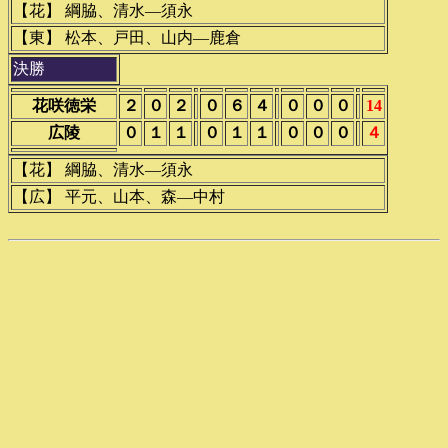
【花】 綱脇、清水―須永
【東】 松本、戸田、山内―鹿倉
決勝
花咲徳栄
２
０
２
０
６
４
０
０
０
14
広陵
０
１
１
０
１
１
０
０
０
４
【花】 綱脇、清水―須永
【広】 平元、山本、森―中村