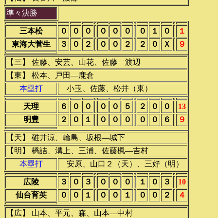
準々決勝
三本松
０
０
０
０
０
０
０
１
０
１
東海大菅生
３
０
２
０
０
２
２
０
Ｘ
９
【三】 佐藤、安芸、山花、佐藤―渡辺
【東】 松本、戸田―鹿倉
本塁打
小玉、佐藤、松井（東）
天理
６
０
０
０
０
５
２
０
０
13
明豊
２
０
１
０
０
０
０
０
６
９
【天】 碓井涼、輪島、坂根―城下
【明】 橋詰、溝上、三浦、佐藤楓―吉村
本塁打
安原、山口２（天）、三好（明）
広陵
３
０
３
０
０
０
１
０
３
10
仙台育英
０
０
１
０
０
１
０
０
２
４
【広】 山本、平元、森、山本―中村