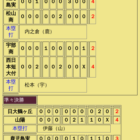
０
０
１
０
０
０
３
０
０
４
島実
松山
０
０
０
０
０
２
０
０
０
２
商
本塁
内之倉（鹿）
打
宇部
０
０
０
１
０
０
０
０
１
２
商
西日
本短
０
０
２
０
０
２
０
０
Ｘ
４
大付
本塁
松本（宇）
打
準々決勝
日大鶴ヶ丘
０
０
０
０
０
０
０
２
０
２
山陽
０
０
０
０
２
１
１
０
Ｘ
４
本塁打
伊藤（山）
鹿児島実
０
０
０
０
１
０
１
１
０
３