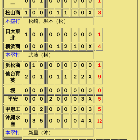
０
０
１
０
０
０
０
０
０
１
一
松山商
１
０
０
０
１
１
０
０
Ｘ
３
本塁打
松崎、堀本（松）
日大東
１
０
０
０
０
０
０
０
０
１
北
横浜商
０
０
０
０
１
２
１
０
Ｘ
４
本塁打
武藤（横）
浜松商
０
１
０
０
０
０
０
０
０
１
仙台育
２
０
１
０
１
１
２
２
Ｘ
９
英
境
０
０
０
０
０
０
０
０
０
０
平安
０
０
０
２
０
０
０
３
Ｘ
５
甲府工
０
０
２
０
０
０
０
０
３
５
沖縄水
０
３
５
０
０
０
０
４
Ｘ
12
産
本塁打
新里（沖）