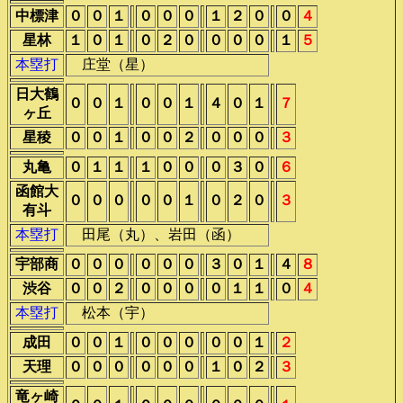
中標津
０
０
１
０
０
０
１
２
０
０
４
星林
１
０
１
０
２
０
０
０
０
１
５
本塁打
庄堂（星）
日大鶴
０
０
１
０
０
１
４
０
１
７
ヶ丘
星稜
０
０
１
０
０
２
０
０
０
３
丸亀
０
１
１
１
０
０
０
３
０
６
函館大
０
０
０
０
０
１
０
２
０
３
有斗
本塁打
田尾（丸）、岩田（函）
宇部商
０
０
０
０
０
０
３
０
１
４
８
渋谷
０
０
２
０
０
０
０
１
１
０
４
本塁打
松本（宇）
成田
０
０
１
０
０
０
０
０
１
２
天理
０
０
０
０
０
０
１
０
２
３
竜ヶ崎