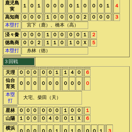
鹿児島
１
０
１
０
０
０
０
１
０
０
０
１
４
実
高知商
０
０
０
１
０
０
０
０
２
０
０
０
３
本塁打
宮下（鹿）、橋本（高）
済々黌
０
０
０
１
０
０
０
０
１
２
徳島商
０
０
２
１
１
０
１
０
Ｘ
５
本塁打
糸林（徳）
３回戦
天理
０
０
０
０
０
１
１
４
０
６
仙台
０
０
０
０
０
０
０
０
０
０
育英
本塁
大宅、柴田（天）
打
星林
０
０
０
０
０
０
１
０
０
１
山陽
１
０
０
０
４
０
０
１
Ｘ
６
横浜
０
０
０
０
０
１
０
１
０
０
０
１
３