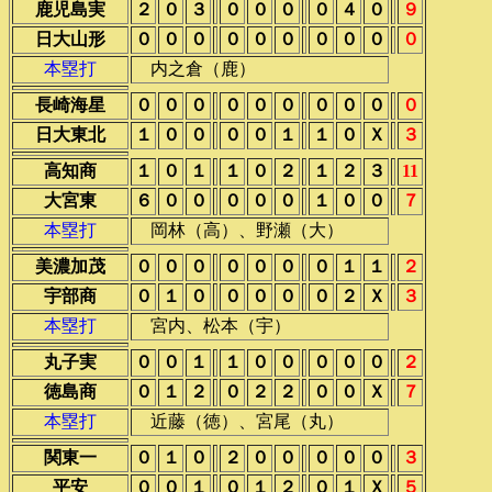
鹿児島実
２
０
３
０
０
０
０
４
０
９
日大山形
０
０
０
０
０
０
０
０
０
０
本塁打
内之倉（鹿）
長崎海星
０
０
０
０
０
０
０
０
０
０
日大東北
１
０
０
０
０
１
１
０
Ｘ
３
高知商
１
０
１
１
０
２
１
２
３
11
大宮東
６
０
０
０
０
０
１
０
０
７
本塁打
岡林（高）、野瀬（大）
美濃加茂
０
０
０
０
０
０
０
１
１
２
宇部商
０
１
０
０
０
０
０
２
Ｘ
３
本塁打
宮内、松本（宇）
丸子実
０
０
１
１
０
０
０
０
０
２
徳島商
０
１
２
０
２
２
０
０
Ｘ
７
本塁打
近藤（徳）、宮尾（丸）
関東一
０
１
０
２
０
０
０
０
０
３
平安
０
０
１
０
１
２
０
１
Ｘ
５