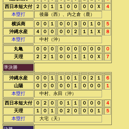
西日本短大付
２
０
１
１
０
０
０
０
Ｘ
４
本塁打
後藤（西）、内之倉（鹿）
横浜商
０
０
１
０
０
３
０
１
０
５
沖縄水産
４
０
０
０
０
２
１
１
Ｘ
８
本塁打
中村（沖）
丸亀
０
０
０
０
０
０
０
０
０
０
天理
２
２
１
０
０
１
１
０
Ｘ
７
準決勝
沖縄水産
０
０
１
１
０
１
０
２
１
６
山陽
０
０
０
０
０
１
０
０
０
１
本塁打
中村、永田（沖）
西日本短大付
０
２
０
０
１
１
０
０
０
４
天理
１
０
１
０
２
０
０
０
１
５
本塁打
大宅（天）