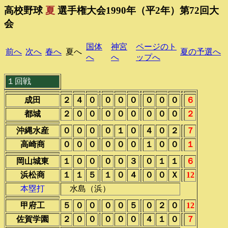
高校野球
夏
選手権大会1990年（平2年）第72回大
会
国体
神宮
ページのト
前へ
次へ
春へ
夏へ
夏の予選へ
へ
へ
ップへ
１回戦
成田
２
４
０
０
０
０
０
０
０
６
都城
２
０
０
０
０
０
０
０
０
２
沖縄水産
０
０
０
０
１
０
４
０
２
７
高崎商
０
０
０
０
０
０
１
０
０
１
岡山城東
１
０
０
０
０
３
０
１
１
６
浜松商
１
１
５
１
０
４
０
０
Ｘ
12
本塁打
水島（浜）
甲府工
５
０
０
０
０
５
０
２
０
12
佐賀学園
２
０
０
０
０
０
４
１
０
７