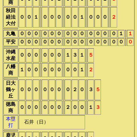
商
秋田
経法
０
０
１
０
０
０
０
０
１
０
０
０
２
大付
丸亀
０
０
０
０
０
０
０
０
０
０
０
０
０
１
１
平安
０
０
０
０
０
０
０
０
０
０
０
０
０
０
０
沖縄
０
０
０
０
０
０
１
３
１
５
水産
八幡
１
０
０
０
０
０
０
０
１
２
商
日大
鶴ヶ
０
０
０
０
０
０
０
２
０
３
５
丘
徳島
０
０
０
０
０
０
２
０
０
１
３
商
本塁
石井（日）
打
鹿児