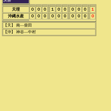
決勝
天理
０
０
０
１
０
０
０
０
０
１
沖縄水産
０
０
０
０
０
０
０
０
０
０
【天】 南―柴田
【沖】 神谷―中村