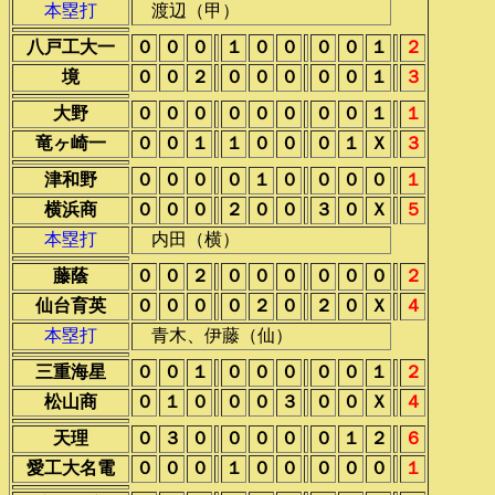
本塁打
渡辺（甲）
八戸工大一
０
０
０
１
０
０
０
０
１
２
境
０
０
２
０
０
０
０
０
１
３
大野
０
０
０
０
０
０
０
０
１
１
竜ヶ崎一
０
０
１
１
０
０
０
１
Ｘ
３
津和野
０
０
０
０
１
０
０
０
０
１
横浜商
０
０
０
２
０
０
３
０
Ｘ
５
本塁打
内田（横）
藤蔭
０
０
２
０
０
０
０
０
０
２
仙台育英
０
０
０
０
２
０
２
０
Ｘ
４
本塁打
青木、伊藤（仙）
三重海星
０
０
１
０
０
０
０
０
１
２
松山商
０
１
０
０
０
３
０
０
Ｘ
４
天理
０
３
０
０
０
０
０
１
２
６
愛工大名電
０
０
０
１
０
０
０
０
０
１