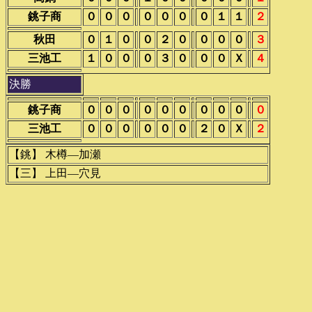
銚子商
０
０
０
０
０
０
０
１
１
２
秋田
０
１
０
０
２
０
０
０
０
３
三池工
１
０
０
０
３
０
０
０
Ｘ
４
決勝
銚子商
０
０
０
０
０
０
０
０
０
０
三池工
０
０
０
０
０
０
２
０
Ｘ
２
【銚】 木樽―加瀬
【三】 上田―穴見