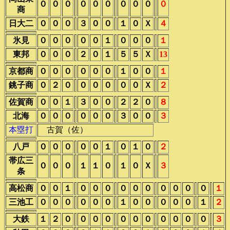
０
０
０
０
０
０
０
０
０
０
商
日大二
０
０
０
３
０
０
１
０
Ｘ
４
氷見
０
０
０
０
０
１
０
０
０
１
東邦
０
０
０
２
０
１
５
５
Ｘ
13
京都商
０
０
０
０
０
０
１
０
０
１
銚子商
０
２
０
０
０
０
０
０
Ｘ
２
佐賀商
０
０
１
３
０
０
２
２
０
８
北海
０
０
０
０
０
０
３
０
０
３
本塁打
古賀（佐）
八戸
０
０
０
０
０
１
０
１
０
２
帯広三
０
０
０
１
１
０
１
０
Ｘ
３
条
高松商
０
０
１
０
０
０
０
０
０
０
０
０
０
１
三池工
０
０
０
０
０
０
１
０
０
０
０
０
１
２
大鉄
１
２
０
０
０
０
０
０
０
０
０
０
０
３