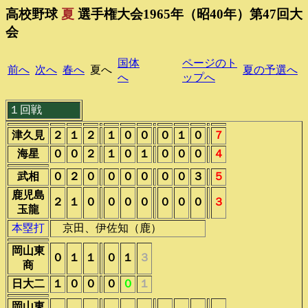
高校野球
夏
選手権大会1965年（昭40年）第47回大
会
国体
ページのト
前へ
次へ
春へ
夏へ
夏の予選へ
へ
ップへ
１回戦
津久見
２
１
２
１
０
０
０
１
０
７
海星
０
０
２
１
０
１
０
０
０
４
武相
０
２
０
０
０
０
０
０
３
５
鹿児島
２
１
０
０
０
０
０
０
０
３
玉龍
本塁打
京田、伊佐知（鹿）
岡山東
０
１
１
０
１
３
商
日大二
１
０
０
０
０
１
岡山東