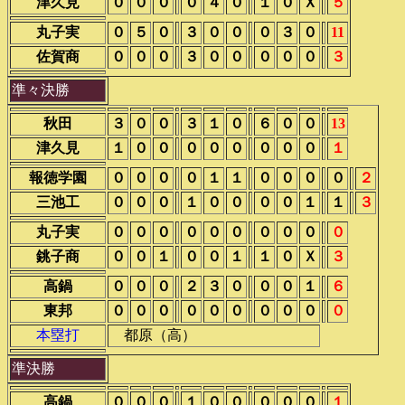
津久見
０
０
０
０
４
０
１
０
Ｘ
５
丸子実
０
５
０
３
０
０
０
３
０
11
佐賀商
０
０
０
３
０
０
０
０
０
３
準々決勝
秋田
３
０
０
３
１
０
６
０
０
13
津久見
１
０
０
０
０
０
０
０
０
１
報徳学園
０
０
０
０
１
１
０
０
０
０
２
三池工
０
０
０
１
０
０
０
０
１
１
３
丸子実
０
０
０
０
０
０
０
０
０
０
銚子商
０
０
１
０
０
１
１
０
Ｘ
３
高鍋
０
０
０
２
３
０
０
０
１
６
東邦
０
０
０
０
０
０
０
０
０
０
本塁打
都原（高）
準決勝
高鍋
０
０
０
１
０
０
０
０
０
１