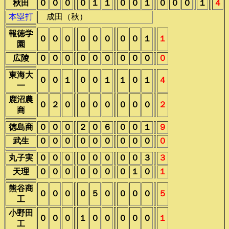
秋田
０
０
０
０
１
１
０
０
１
０
０
０
１
４
本塁打
成田（秋）
報徳学
０
０
０
０
０
０
０
０
１
１
園
広陵
０
０
０
０
０
０
０
０
０
０
東海大
０
０
１
０
０
１
１
０
１
４
一
鹿沼農
０
２
０
０
０
０
０
０
０
２
商
徳島商
０
０
０
２
０
６
０
０
１
９
武生
０
０
０
０
０
０
０
０
０
０
丸子実
０
０
０
０
０
０
０
０
３
３
天理
０
０
０
０
０
０
０
１
０
１
熊谷商
０
０
０
０
５
０
０
０
０
５
工
小野田
０
０
０
１
０
０
０
０
０
１
工