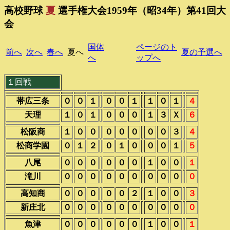
高校野球
夏
選手権大会1959年（昭34年）第41回大
会
国体
ページのト
前へ
次へ
春へ
夏へ
夏の予選へ
へ
ップへ
１回戦
帯広三条
０
０
１
０
０
１
１
０
１
４
天理
１
０
１
０
０
０
１
３
Ｘ
６
松阪商
１
０
０
０
０
０
０
０
３
４
松商学園
０
１
２
０
１
０
０
０
１
５
八尾
０
０
０
０
０
０
１
０
０
１
滝川
０
０
０
０
０
０
０
０
０
０
高知商
０
０
０
０
０
２
１
０
０
３
新庄北
０
０
０
０
０
０
０
０
０
０
魚津
０
０
０
０
０
０
１
０
０
１