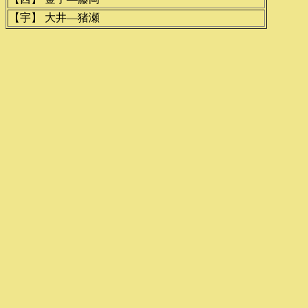
【宇】 大井―猪瀬