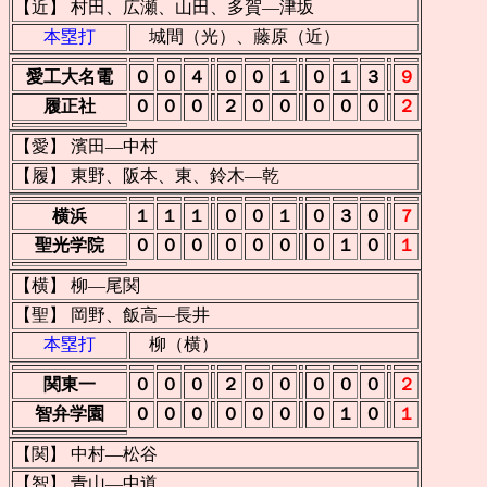
【近】 村田、広瀬、山田、多賀―津坂
本塁打
城間（光）、藤原（近）
愛工大名電
０
０
４
０
０
１
０
１
３
９
履正社
０
０
０
２
０
０
０
０
０
２
【愛】 濱田―中村
【履】 東野、阪本、東、鈴木―乾
横浜
１
１
１
０
０
１
０
３
０
７
聖光学院
０
０
０
０
０
０
０
１
０
１
【横】 柳―尾関
【聖】 岡野、飯高―長井
本塁打
柳（横）
関東一
０
０
０
２
０
０
０
０
０
２
智弁学園
０
０
０
０
０
０
０
１
０
１
【関】 中村―松谷
【智】 青山―中道