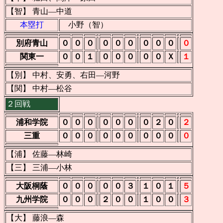
【智】 青山―中道
本塁打
小野（智）
別府青山
０
０
０
０
０
０
０
０
０
０
関東一
０
０
１
０
０
０
０
０
Ｘ
１
【別】 中村、安勇、右田―河野
【関】 中村―松谷
２回戦
浦和学院
０
０
０
０
０
０
０
２
０
２
三重
０
０
０
０
０
０
０
０
０
０
【浦】 佐藤―林崎
【三】 三浦―小林
大阪桐蔭
０
０
０
０
０
３
１
０
１
５
九州学院
０
０
０
２
０
０
１
０
０
３
【大】 藤浪―森