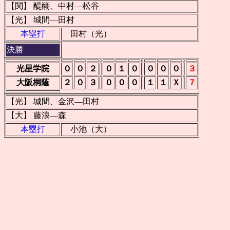
【関】 醍醐、中村―松谷
【光】 城間―田村
本塁打
田村（光）
決勝
光星学院
０
０
２
０
１
０
０
０
０
３
大阪桐蔭
２
０
３
０
０
０
１
１
Ｘ
７
【光】 城間、金沢―田村
【大】 藤浪―森
本塁打
小池（大）