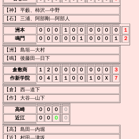
【神】 平藪、柿沢―中野
【石】 三浦、阿部剛―阿部人
洲本
０
０
０
１
０
０
０
０
０
０
１
鳴門
０
０
０
０
０
１
０
０
０
１
２
【洲】 島垣―大村
【鳴】 後藤田―日下
倉敷商
１
２
０
０
０
０
０
０
０
３
作新学院
０
４
１
１
０
０
１
０
Ｘ
７
【倉】 西―道下
【作】 大谷―山下
高崎
０
０
０
０
近江
０
０
０
０
【高】 島田―内堀
【近】 村田―津坂