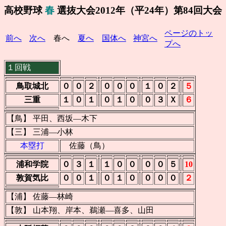
高校野球
春
選抜大会2012年（平24年）第84回大会
ページのトッ
前へ
次へ
春へ
夏へ
国体へ
神宮へ
プへ
１回戦
鳥取城北
０
０
２
０
０
０
１
０
２
５
三重
１
０
１
０
１
０
０
３
Ｘ
６
【鳥】 平田、西坂―木下
【三】 三浦―小林
本塁打
佐藤（鳥）
浦和学院
０
３
１
１
０
０
０
０
５
10
敦賀気比
０
０
１
０
１
０
０
０
０
２
【浦】 佐藤―林崎
【敦】 山本翔、岸本、鵜瀬―喜多、山田