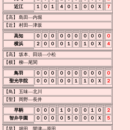
近江
１
０
１
４
０
１
０
０
Ｘ
７
【高】 島田―内堀
【近】 村田―津坂
高知
０
０
０
０
０
０
０
０
０
０
横浜
２
０
０
０
１
０
１
０
Ｘ
４
【高】 坂本、田頭―小松
【横】 柳―尾関
鳥羽
０
０
０
０
０
０
０
０
０
０
聖光学院
０
０
０
０
０
１
１
０
Ｘ
２
【鳥】 五味―北川
【聖】 岡野―長井
早鞆
０
０
０
１
０
０
０
１
０
２
智弁学園
０
０
０
０
５
０
０
０
Ｘ
５
【早】 堀田、間津―原田