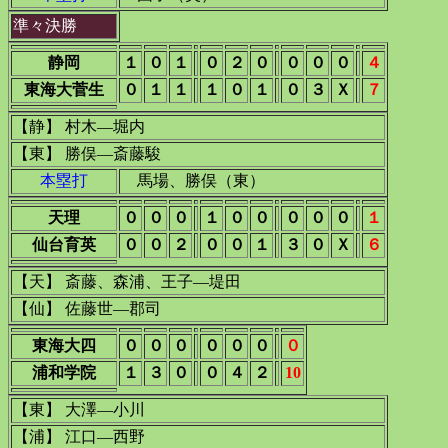
準々決勝
静岡
１
０
１
０
２
０
０
０
０
４
東海大菅生
０
１
１
１
０
１
０
３
Ｘ
７
【静】 村木―堀内
【東】 勝俣―斎藤駿
本塁打
馬場、勝俣（東）
天理
０
０
０
１
０
０
０
０
０
１
仙台育英
０
０
２
０
０
１
３
０
Ｘ
６
【天】 斎藤、森浦、王子―堤田
【仙】 佐藤世―郡司
東海大四
０
０
０
０
０
０
０
浦和学院
１
３
０
０
４
２
10
【東】 大澤―小川
【浦】 江口―西野