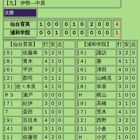
【九】 伊勢―中原
決勝
仙台育英
１
０
０
０
１
０
２
０
０
４
浦和学院
０
０
１
０
０
０
０
０
０
１
【仙台育英】
打
安
点
【浦和学院】
打
安
点
[５]
佐藤将
５
２
０
[５]
諏訪
３
２
０
[８]
青木
４
１
０
[４]
臺
４
１
１
[６]
平沢
３
２
２
[６]
津田
４
０
０
[２]
郡司
５
１
１
[３]
山崎滉
３
０
０
[３]
佐々木良
４
１
０
[８]
幸喜
３
０
０
Ｒ３
瀬戸
０
０
０
Ｈ
梶山
１
０
０
[７]
紀伊
３
０
０
[９]
高橋
３
１
０
７
斎田
１
０
０
[７]
荒木
４
１
０
[９]
百目木
４
０
０
[２]
西野
３
２
０
[４]
谷津
３
１
０
[１]
小倉
１
０
０
[１]
佐藤世
４
２
０
Ｈ
小沢
１
０
０