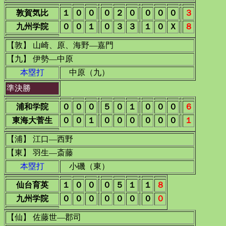
敦賀気比
１
０
０
０
２
０
０
０
０
３
九州学院
０
０
１
０
３
３
１
０
Ｘ
８
【敦】 山崎、原、海野―嘉門
【九】 伊勢―中原
本塁打
中原（九）
準決勝
浦和学院
０
０
０
５
０
１
０
０
０
６
東海大菅生
０
０
１
０
０
０
０
０
０
１
【浦】 江口―西野
【東】 羽生―斎藤
本塁打
小磯（東）
仙台育英
１
０
０
０
５
１
１
８
九州学院
０
０
０
０
０
０
０
０
【仙】 佐藤世―郡司