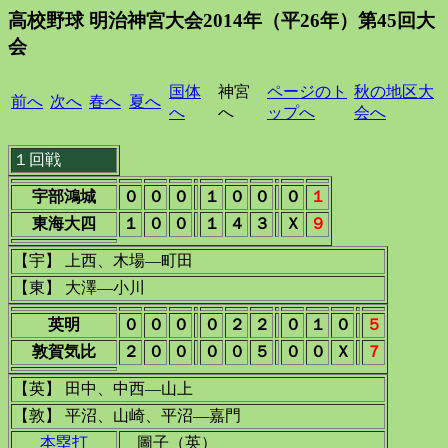
高校野球 明治神宮大会2014年（平26年）第45回大
会
国体
神宮
ページのト
秋の地区大
前へ
次へ
春へ
夏へ
へ
へ
ップへ
会へ
１回戦
宇部鴻城
０
０
０
１
０
０
０
１
東海大四
１
０
０
１
４
３
Ｘ
９
【宇】 上西、木場―町田
【東】 大澤―小川
英明
０
０
０
０
２
２
０
１
０
５
敦賀気比
２
０
０
０
０
５
０
０
Ｘ
７
【英】 田中、中西―山上
【敦】 平沼、山崎、平沼―嘉門
本塁打
圖子（英）