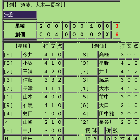
【創】 須藤、大木―長谷川
決勝
星稜
２
０
０
０
０
０
１
０
０
３
創価
０
０
４
０
０
０
０
２
Ｘ
６
【星稜】
打
安
点
【創価】
打
安
点
[６]
今井
４
１
０
[８]
高橋
３
０
０
[８]
小坂
４
１
０
[９]
星野
４
１
２
[２]
三浦
４
２
０
[７]
井上
４
１
２
[３]
信藤
３
３
２
[３]
脇島
３
０
０
[７]
長津
４
１
１
[１]
大木
４
１
０
[１]
山本
４
０
０
[５]
前中
３
０
０
[９]
石黒
４
１
０
[６]
大口
２
１
０
[４]
島田
１
０
０
[４]
田中雅
２
０
０
４
山崎
２
１
０
[２]
長谷川
２
０
０
[５]
中川
３
０
０
振
球
＿
併
残
：
：
：
○
Ｈ
庄田
１
０
０
10
３
０
２
27
４
４