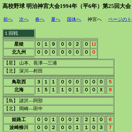
高校野球 明治神宮大会1994年（平6年）第25回大会
前へ
次へ
春へ
夏へ
国体へ
神宮へ
ページのト
１回戦
星稜
０
１
９
０
０
２
０
12
北九州
０
０
０
０
０
０
０
０
【星】 山本、長津―三浦
【北】 深川―村田
鳥取西
３
１
１
０
０
０
０
０
０
５
北海
１
５
１
１
０
１
０
０
Ｘ
９
【鳥】 諸沢―阿部
【北】 岡崎―田中
姫路工
０
０
１
０
０
２
２
１
０
６
波崎柳川
０
０
２
０
０
１
１
０
３
７