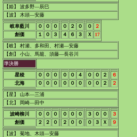
【姫】 波多野―辰巳
【波】 木頭―安藤
岐阜藍川
０
０
０
０
２
０
０
２
創価
１
０
３
４
６
３
Ｘ
17
【岐】 村瀬、多和田、村瀬―安藤
【創】 小山、馬籠、須藤―長谷川
準決勝
星稜
０
０
０
０
０
４
０
０
２
６
北海
０
０
０
０
０
０
０
０
２
２
【星】 山本―三浦
【北】 岡崎―田中
波崎柳川
０
０
０
０
０
０
３
０
０
３
創価
２
２
０
２
０
０
０
３
Ｘ
９
【波】 菊地、木頭―安藤