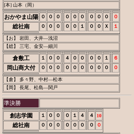
[本] 山本（岡）
おかやま山陽
０
０
０
０
０
０
０
０
０
０
総社南
０
０
０
０
０
１
０
０
Ｘ
１
【お】 岩田、大井―浅沼
【総】 三宅、金安―細川
倉敷工
１
０
０
４
０
０
０
０
１
６
岡山商大付
０
０
０
０
０
０
０
０
０
０
【倉】 多々野、中村―松本
【岡】 長尾、松島―関戸
準決勝
創志学園
１
０
０
０
１
４
４
10
総社南
０
０
０
０
０
０
０
０