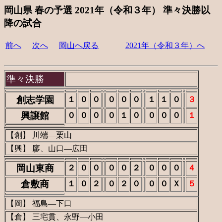
岡山県 春の予選 2021年（令和３年） 準々決勝以
降の試合
前へ
次へ
岡山へ戻る
2021年（令和３年）へ
準々決勝
創志学園
１
０
０
０
０
０
１
１
０
３
興譲館
０
０
０
０
１
０
０
０
０
１
【創】 川端―栗山
【興】 廖、山口―広田
岡山東商
２
０
０
０
０
２
０
０
０
４
倉敷商
１
０
２
０
２
０
０
０
Ｘ
５
【岡】 福島―下口
【倉】 三宅貫、永野―小田