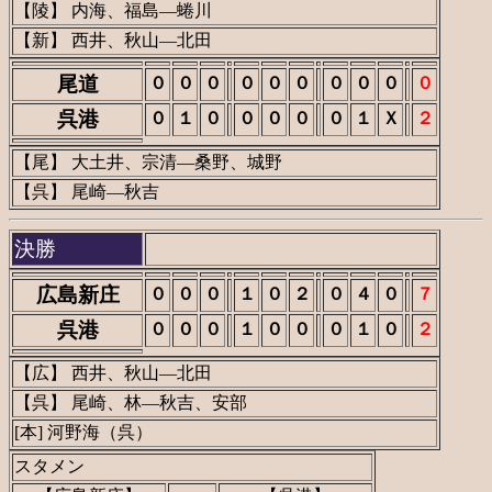
【陵】 内海、福島―蜷川
【新】 西井、秋山―北田
尾道
０
０
０
０
０
０
０
０
０
０
呉港
０
１
０
０
０
０
０
１
Ｘ
２
【尾】 大土井、宗清―桑野、城野
【呉】 尾崎―秋吉
決勝
広島新庄
０
０
０
１
０
２
０
４
０
７
呉港
０
０
０
１
０
０
０
１
０
２
【広】 西井、秋山―北田
【呉】 尾崎、林―秋吉、安部
[本] 河野海（呉）
スタメン