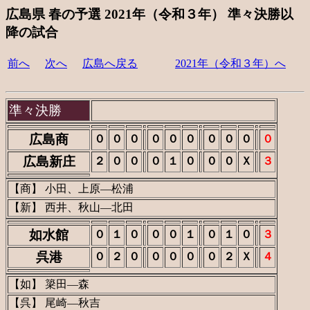
広島県 春の予選 2021年（令和３年） 準々決勝以
降の試合
前へ
次へ
広島へ戻る
2021年（令和３年）へ
準々決勝
広島商
０
０
０
０
０
０
０
０
０
０
広島新庄
２
０
０
０
１
０
０
０
Ｘ
３
【商】 小田、上原―松浦
【新】 西井、秋山―北田
如水館
０
１
０
０
０
１
０
１
０
３
呉港
０
２
０
０
０
０
０
２
Ｘ
４
【如】 簗田―森
【呉】 尾崎―秋吉