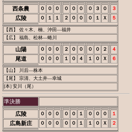
西条農
０
０
０
０
０
０
０
３
０
３
広陵
０
１
１
２
０
０
０
１
Ｘ
５
【西】 佐々木、楠、沖田―福井
【広】 福島、松林―蜷川
山陽
０
０
０
２
０
０
０
０
２
４
尾道
０
０
０
１
０
４
１
０
Ｘ
６
【山】 川后―株本
【尾】 宗清、大土井―幸城
[本] 安川（尾）
準決勝
広陵
０
０
０
０
０
１
０
０
０
１
広島新庄
０
０
０
０
０
１
１
０
Ｘ
２