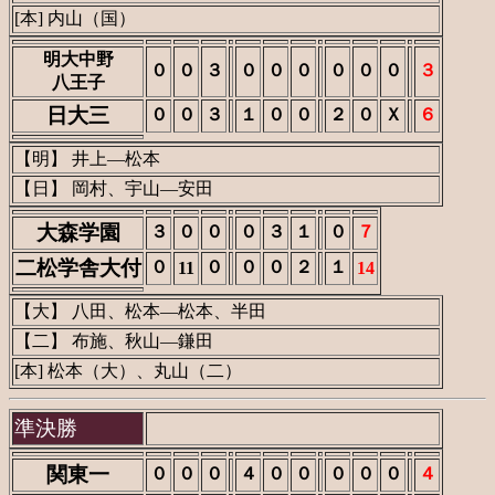
[本] 内山（国）
明大中野
０
０
３
０
０
０
０
０
０
３
八王子
日大三
０
０
３
１
０
０
２
０
Ｘ
６
【明】 井上―松本
【日】 岡村、宇山―安田
大森学園
３
０
０
０
３
１
０
７
二松学舎大付
０
０
０
０
２
１
11
14
【大】 八田、松本―松本、半田
【二】 布施、秋山―鎌田
[本] 松本（大）、丸山（二）
準決勝
関東一
０
０
０
４
０
０
０
０
０
４