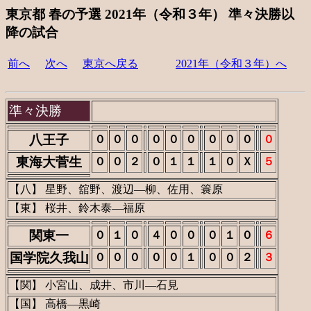
東京都 春の予選 2021年（令和３年） 準々決勝以
降の試合
前へ
次へ
東京へ戻る
2021年（令和３年）へ
準々決勝
八王子
０
０
０
０
０
０
０
０
０
０
東海大菅生
０
０
２
０
１
１
１
０
Ｘ
５
【八】 星野、舘野、渡辺―柳、佐用、簑原
【東】 桜井、鈴木泰―福原
関東一
０
１
０
４
０
０
０
１
０
６
国学院久我山
０
０
０
０
０
１
０
０
２
３
【関】 小宮山、成井、市川―石見
【国】 高橋―黒崎