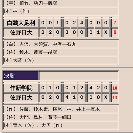
【宇】 植竹、功刀―飯塚
[本] 林（作）
白鴎大足利
０
０
１
０
２
４
０
０
０
７
佐野日大
２
２
０
３
０
０
０
１
Ｘ
８
【白】 吉沢、大須賀、中沢―石丸
【佐】 鈴木、斎藤―越塚
[本] 大関（佐）
決勝
作新学院
０
１
０
０
１
２
４
２
０
10
佐野日大
６
２
０
４
１
０
０
０
Ｘ
13
【作】 佐藤、鈴木康、横尾、林、井上―真木
【佐】 大門、島村、斎藤―細田
[本] 青木（佐）、大房（作）