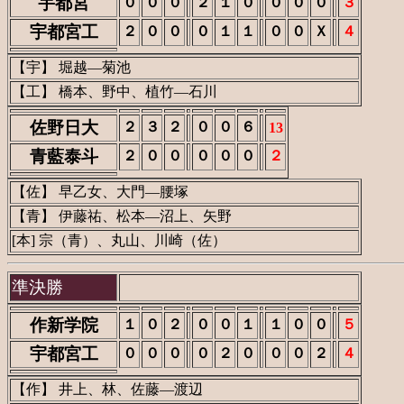
宇都宮
０
０
０
２
１
０
０
０
０
３
宇都宮工
２
０
０
０
１
１
０
０
Ｘ
４
【宇】 堀越―菊池
【工】 橋本、野中、植竹―石川
佐野日大
２
３
２
０
０
６
13
青藍泰斗
２
０
０
０
０
０
２
【佐】 早乙女、大門―腰塚
【青】 伊藤祐、松本―沼上、矢野
[本] 宗（青）、丸山、川崎（佐）
準決勝
作新学院
１
０
２
０
０
１
１
０
０
５
宇都宮工
０
０
０
０
２
０
０
０
２
４
【作】 井上、林、佐藤―渡辺