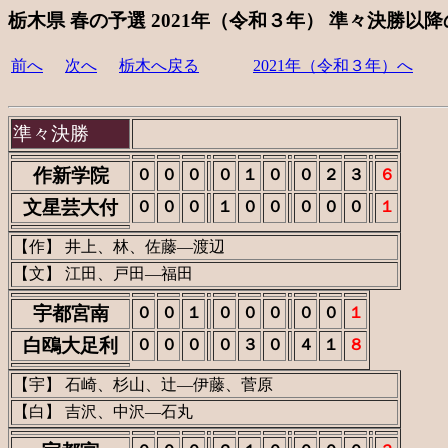
栃木県 春の予選 2021年（令和３年） 準々決勝以
前へ
次へ
栃木へ戻る
2021年（令和３年）へ
準々決勝
作新学院
０
０
０
０
１
０
０
２
３
６
文星芸大付
０
０
０
１
０
０
０
０
０
１
【作】 井上、林、佐藤―渡辺
【文】 江田、戸田―福田
宇都宮南
０
０
１
０
０
０
０
０
１
白鴎大足利
０
０
０
０
３
０
４
１
８
【宇】 石崎、杉山、辻―伊藤、菅原
【白】 吉沢、中沢―石丸