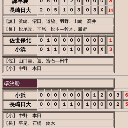
諫早農
０
５
０
１
２
０
０
０
０
８
長崎日大
２
０
５
１
０
３
０
３
Ｘ
14
【諫】 浜崎、沼田、道脇、羽野、山崎―高井
【長】 松尾匠、平尾、松本―鈴木、勝野
佐世保北
０
１
０
０
０
０
０
０
０
１
小浜
０
１
１
０
１
０
０
０
Ｘ
３
【佐】 山口圭、迎、蜜石―田中
【小】 中野―本田
準決勝
小浜
０
０
０
０
０
０
０
１
２
０
３
長崎日大
０
０
０
１
１
０
１
０
０
０
２
【小】 中野―本田
【長】 平尾、石橋―鈴木