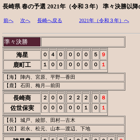
長崎県 春の予選 2021年（令和３年） 準々決勝以
前へ
次へ
長崎へ戻る
2021年（令和３年）へ
準々決勝
海星
０
４
０
０
０
０
５
９
鹿町工
１
０
０
０
０
０
０
１
【海】 陣内、宮原、平野―香田
【鹿】 石田、梅月―前田
長崎商
２
０
０
２
２
２
０
８
佐世保実
０
０
０
０
０
１
０
１
【長】 城戸、綾部、田村―古木
【佐】 岩永、松元、山本―渡辺、下地