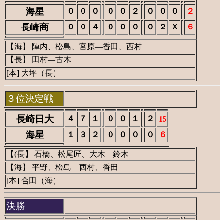
海星
０
０
０
０
０
２
０
０
０
２
長崎商
０
０
４
０
０
０
０
２
Ｘ
６
【海】 陣内、松島、宮原―香田、西村
【長】 田村―古木
[本] 大坪（長）
３位決定戦
長崎日大
４
７
１
０
０
１
２
15
海星
１
３
２
０
０
０
０
６
【(長】 石橋、松尾匠、大木―鈴木
【海】 平野、松島―西村、香田
[本] 合田（海）
決勝