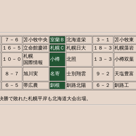
７－６
苫小牧中央
室蘭Ｂ
北海道栄
３－１
苫小牧東
１６－５
立命館慶祥
札幌Ｃ
札幌日大
１８－３
札幌藻岩
札幌
１０－０
小樽
北照
１３－３
小樽双葉
国際情報
８－７
旭川実
名寄
士別翔雲
９－２
天塩豊富
６－５
帯広農
釧根
釧路北陽
６－２
釧路工
選決勝で敗れた札幌平岸も北海道大会出場。