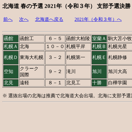
北海道 春の予選 2021年（令和３年） 支部予選決勝
前へ
次へ
北海道へ戻る
2021年（令和３年）へ
函館
函館工
６－５
函館大柏陵
室蘭Ａ
駒大苫小牧
札幌Ａ
北海
１０－０
札幌平岸
札幌Ｂ
札幌光星
札幌Ｄ
東海大札幌
３－２
札幌第一
札幌Ｅ
札幌静修
クラーク
空知
９－２
滝川
旭川
旭川大高
国際
北見
遠軽
８－１
北見工
十勝
白樺学園
※ 選抜出場の北海は推薦で北海道大会出場。北海に支部予