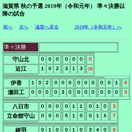
滋賀県 秋の予選 2019年（令和元年） 準々決勝以
降の試合
前へ
次へ
滋賀へ戻る
2019年（令和元年）へ
準々決勝
守山北
０
０
０
０
０
０
０
近江
１
０
２
３
１
３
10
伊香
１
０
２
０
０
０
０
０
０
０
０
１
４
瀬田工
０
０
０
０
３
０
０
０
０
０
０
０
３
八日市
０
０
０
０
１
１
０
１
０
３
立命館守山
０
０
０
５
１
０
０
１
Ｘ
７
綾羽
０
１
０
０
１
０
３
４
０
９