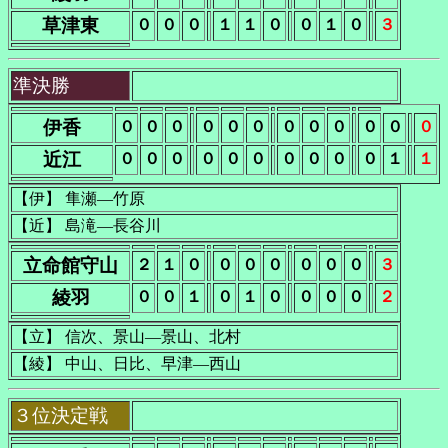
草津東
０
０
０
１
１
０
０
１
０
３
準決勝
伊香
０
０
０
０
０
０
０
０
０
０
０
０
近江
０
０
０
０
０
０
０
０
０
０
１
１
【伊】 隼瀬―竹原
【近】 島滝―長谷川
立命館守山
２
１
０
０
０
０
０
０
０
３
綾羽
０
０
１
０
１
０
０
０
０
２
【立】 信次、景山―景山、北村
【綾】 中山、日比、早津―西山
３位決定戦