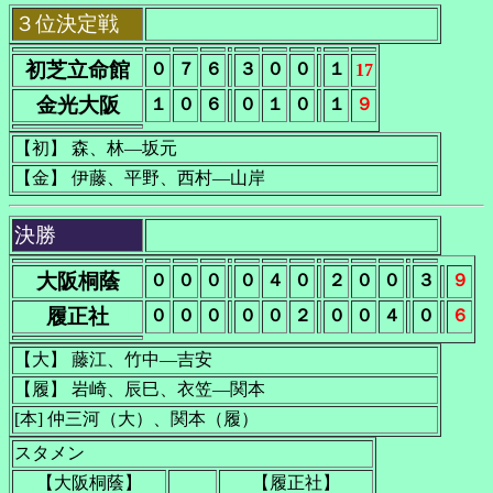
３位決定戦
初芝立命館
０
７
６
３
０
０
１
17
金光大阪
１
０
６
０
１
０
１
９
【初】 森、林―坂元
【金】 伊藤、平野、西村―山岸
決勝
大阪桐蔭
０
０
０
０
４
０
２
０
０
３
９
履正社
０
０
０
０
０
２
０
０
４
０
６
【大】 藤江、竹中―吉安
【履】 岩崎、辰巳、衣笠―関本
[本] 仲三河（大）、関本（履）
スタメン
【大阪桐蔭】
【履正社】