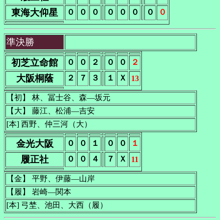
東海大仰星
０
０
０
０
０
０
０
０
準決勝
初芝立命館
０
０
２
０
０
２
大阪桐蔭
２
７
３
１
Ｘ
13
【初】 林、冨士谷、森―坂元
【大】 藤江、松浦―吉安
[本] 西野、仲三河（大）
金光大阪
０
０
１
０
０
１
履正社
０
０
４
７
Ｘ
11
【金】 平野、伊藤―山岸
【履】 岩崎―関本
[本] 弓埜、池田、大西（履）