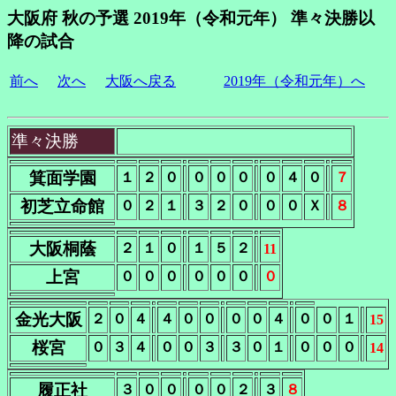
大阪府 秋の予選 2019年（令和元年） 準々決勝以
降の試合
前へ
次へ
大阪へ戻る
2019年（令和元年）へ
準々決勝
箕面学園
１
２
０
０
０
０
０
４
０
７
初芝立命館
０
２
１
３
２
０
０
０
Ｘ
８
大阪桐蔭
２
１
０
１
５
２
11
上宮
０
０
０
０
０
０
０
金光大阪
２
０
４
４
０
０
０
０
４
０
０
１
15
桜宮
０
３
４
０
０
３
３
０
１
０
０
０
14
履正社
３
０
０
０
０
２
３
８