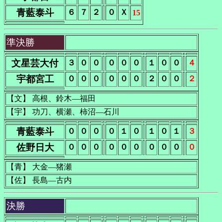
青藍泰斗
６
７
２
０
Ｘ
15
準決勝
文星芸大付
３
０
０
０
０
０
１
０
０
４
宇都宮工
０
０
０
０
０
０
２
０
０
２
【文】 高根、鈴木―福田
【宇】 功刀、横瀬、柿沼―石川
青藍泰斗
０
０
０
０
１
０
１
０
１
３
佐野日大
０
０
０
０
０
０
０
０
０
０
【青】 大金―猪瀬
【佐】 長島―古内
決勝