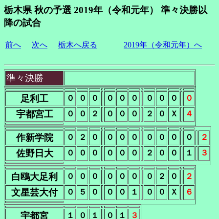
栃木県 秋の予選 2019年（令和元年） 準々決勝以
降の試合
前へ
次へ
栃木へ戻る
2019年（令和元年）へ
準々決勝
足利工
０
０
０
０
０
０
０
０
０
０
宇都宮工
０
０
２
０
０
０
２
０
Ｘ
４
作新学院
０
２
０
０
０
０
０
０
０
０
２
佐野日大
０
０
０
０
０
０
２
０
０
１
３
白鴎大足利
０
０
０
０
０
０
０
２
０
２
文星芸大付
０
５
０
０
０
１
０
０
Ｘ
６
宇都宮
１
０
１
０
１
３