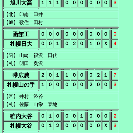
旭川大高
１
１
１
０
０
０
０
０
０
３
【北】 印南―臼井
【旭】 歌住―田村
函館工
０
０
０
０
０
０
０
０
０
０
札幌日大
０
０
１
０
２
０
１
０
Ｘ
４
【函】 山崎、福沢―田代
【札】 明田―奥沢
帯広農
２
０
１
１
０
０
０
２
１
７
札幌山の手
１
０
０
０
０
０
２
０
０
３
【帯】 井村―渋谷
【札】 佐藤、山栄―泰地
稚内大谷
０
１
０
０
０
１
０
０
０
２
札幌大谷
０
１
２
０
０
０
０
０
Ｘ
３