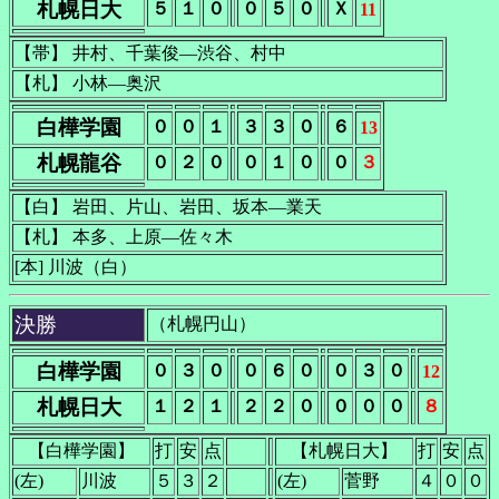
札幌日大
５
１
０
０
５
０
Ｘ
11
【帯】 井村、千葉俊―渋谷、村中
【札】 小林―奥沢
白樺学園
０
０
１
３
３
０
６
13
札幌龍谷
０
２
０
０
１
０
０
３
【白】 岩田、片山、岩田、坂本―業天
【札】 本多、上原―佐々木
[本] 川波（白）
決勝
（札幌円山）
白樺学園
０
３
０
０
６
０
０
３
０
12
札幌日大
１
２
１
２
２
０
０
０
０
８
【白樺学園】
打
安
点
【札幌日大】
打
安
点
(左)
川波
５
３
２
(左)
菅野
４
０
０