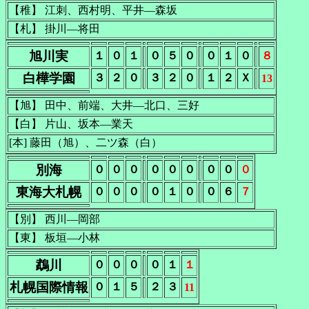
【稚】 江刺、西村明、平井―森坂
【札】 掛川―将田
旭川実
１
０
１
０
５
０
０
１
０
８
白樺学園
３
２
０
３
２
０
１
２
Ｘ
13
【旭】 田中、前端、大井―北口、三好
【白】 片山、坂本―業天
[本] 藤田（旭）、二ツ森（白）
別海
０
０
０
０
０
０
０
０
０
東海大札幌
０
０
０
０
１
０
０
６
７
【別】 西川―岡部
【東】 板垣―小林
鵡川
０
０
０
０
１
１
札幌国際情報
０
１
５
２
３
11