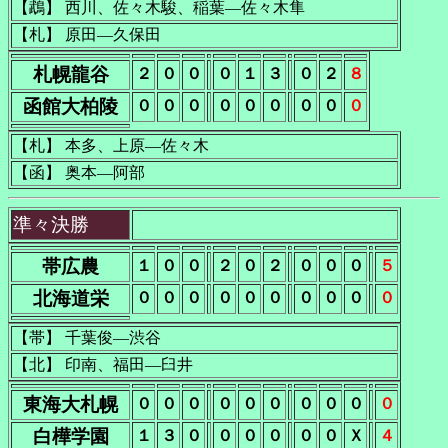
【鵡】 西川、佐々木駿、稲葉―佐々木隼
【札】 原田―久保田
札幌龍谷
２
０
０
０
１
３
０
２
８
函館大柏陵
０
０
０
０
０
０
０
０
０
【札】 本多、上原―佐々木
【函】 奥本―阿部
準々決勝
帯広農
１
０
０
２
０
２
０
０
０
５
北海道栄
０
０
０
０
０
０
０
０
０
０
【帯】 千葉俊―渋谷
【北】 印南、福田―臼井
東海大札幌
０
０
０
０
０
０
０
０
０
０
白樺学園
１
３
０
０
０
０
０
０
Ｘ
４