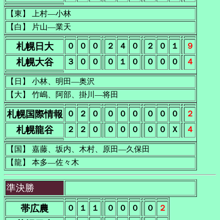
【東】 上村―小林
【白】 片山―業天
札幌日大
０
０
０
２
４
０
２
０
１
９
札幌大谷
３
０
０
０
１
０
０
０
０
４
【日】 小林、明田―奥沢
【大】 竹嶋、阿部、掛川―将田
札幌国際情報
０
２
０
０
０
０
０
０
０
２
札幌龍谷
２
２
０
０
０
０
０
０
Ｘ
４
【国】 嘉藤、坂内、木村、原田―久保田
【龍】 本多―佐々木
準決勝
帯広農
０
１
１
０
０
０
０
２