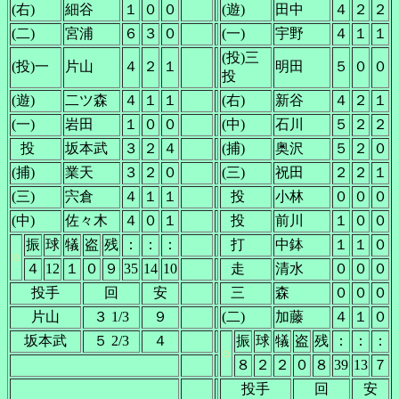
(右)
細谷
１
０
０
(遊)
田中
４
２
２
(二)
宮浦
６
３
０
(一)
宇野
４
１
１
(投)三
(投)一
片山
４
２
１
明田
５
０
０
投
(遊)
二ツ森
４
１
１
(右)
新谷
４
２
１
(一)
岩田
１
０
０
(中)
石川
５
２
２
()
投
坂本武
３
２
４
(捕)
奥沢
５
２
０
(捕)
業天
３
２
０
(三)
祝田
２
２
１
(三)
宍倉
４
１
１
()
投
小林
０
０
０
(中)
佐々木
４
０
１
()
投
前川
１
０
０
振
球
犠
盗
残
：
：
：
()
打
中鉢
１
１
０
○
４
12
１
０
９
35
14
10
()
走
清水
０
０
０
投手
回
安
()
三
森
０
０
０
片山
３ 1/3
９
(二)
加藤
４
１
０
坂本武
５ 2/3
４
振
球
犠
盗
残
：
：
：
○
８
２
２
０
８
39
13
７
投手
回
安