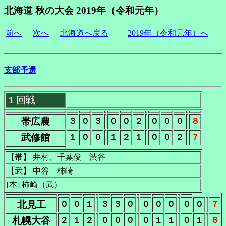
北海道 秋の大会 2019年（令和元年）
前へ
次へ
北海道へ戻る
2019年（令和元年）へ
支部予選
１回戦
帯広農
３
０
３
０
０
２
０
０
０
８
武修館
１
０
０
１
２
１
０
０
２
７
【帯】 井村、千葉俊―渋谷
【武】 中谷―柿崎
[本] 柿崎（武）
北見工
０
０
１
３
３
０
０
０
０
０
０
７
札幌大谷
２
１
２
０
０
０
０
１
１
０
１
８