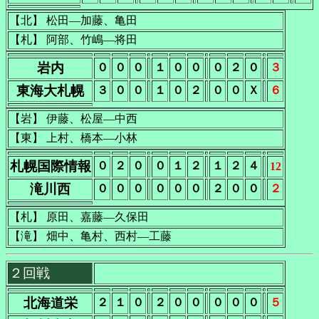
【北】 松田―加藤、亀田
【札】 阿部、竹嶋―将田
岩内
０
０
０
１
０
０
０
２
０
３
東海大札幌
３
０
０
１
０
２
０
０
Ｘ
６
【岩】 伊藤、松屋―中西
【東】 上村、橋本―小林
札幌国際情報
０
２
０
０
１
２
１
２
４
12
滝川西
０
０
０
０
０
０
２
０
０
２
【札】 原田、嘉藤―久保田
【滝】 畑中、亀村、西村―工藤
２回戦
北海道栄
２
１
０
２
０
０
０
０
０
５